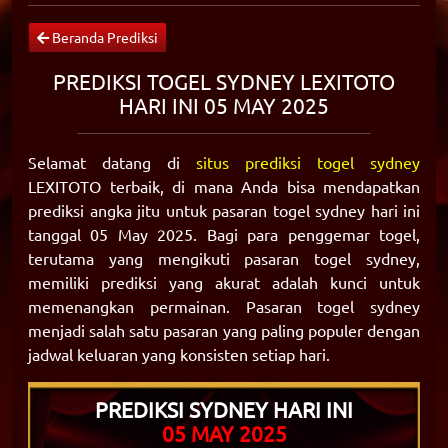
Beranda Prediksi
PREDIKSI TOGEL SYDNEY LEXITOTO
HARI INI 05 MAY 2025
Selamat datang di
situs prediksi togel sydney
LEXITOTO terbaik, di mana Anda bisa mendapatkan
prediksi angka jitu untuk pasaran togel sydney hari ini
tanggal 05 May 2025. Bagi para penggemar togel,
terutama yang mengikuti pasaran togel sydney,
memiliki prediksi yang akurat adalah kunci untuk
memenangkan permainan. Pasaran togel sydney
menjadi salah satu pasaran yang paling populer dengan
jadwal keluaran yang konsisten setiap hari.
PREDIKSI SYDNEY HARI INI
05 MAY 2025