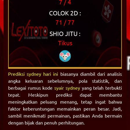
7 / 4
COLOK 2D :
71 / 77
SHIO JITU :
Tikus
Prediksi sydney hari ini
biasanya diambil dari analisis
angka keluaran sebelumnya, pola statistik, dan
berbagai rumus kode
syair sydney
yang telah terbukti
tepat. Meskipun prediksi dapat membantu
meningkatkan peluang menang, tetap ingat bahwa
faktor keberuntungan memainkan peran besar. Jadi,
sambil menikmati permainan, pastikan Anda bermain
dengan bijak dan penuh perhitungan.