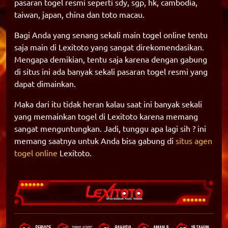
pasaran togel resmi seperti sdy, sgp, hk, cambodia,
taiwan, japan, china dan toto macau.
Bagi Anda yang senang sekali main togel online tentu
saja main di Lexitoto yang sangat direkomendasikan.
Mengapa demikian, tentu saja karena dengan gabung
di situs ini ada banyak sekali pasaran togel resmi yang
dapat dimainkan.
Maka dari itu tidak heran kalau saat ini banyak sekali
yang memainkan togel di Lexitoto karena memang
sangat menguntungkan. Jadi, tunggu apa lagi sih ? ini
memang saatnya untuk Anda bisa gabung di
situs agen
togel online
Lexitoto.