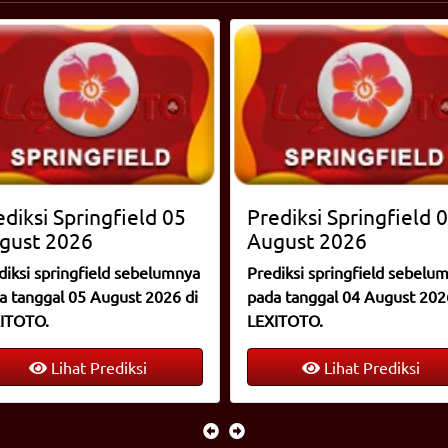
ediksi
Springfield
05
Prediksi
Springfield
0
gust 2026
August 2026
diksi springfield sebelumnya
Prediksi springfield sebelu
a tanggal 05 August 2026 di
pada tanggal 04 August 202
ITOTO.
LEXITOTO.
Lihat Prediksi
Lihat Prediksi