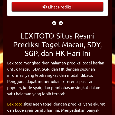
Lihat Prediksi
LEXITOTO Situs Resmi
Prediksi Togel Macau, SDY,
SGP, dan HK Hari Ini
Lexitoto menghadirkan halaman prediksi togel harian
untuk Macau, SDY, SGP, dan HK dengan susunan
informasi yang lebih ringkas dan mudah dibaca.
Pengguna dapat menemukan referensi pasaran
populer, kode syair, dan pembahasan singkat dalam
satu halaman yang lebih terarah.
Lexitoto
situs agen togel dengan prediksi yang akurat
dan kode syair terjitu hari ini. Menyediakan banyak