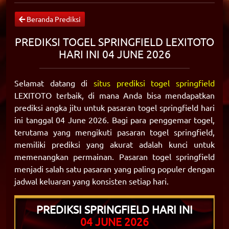
Beranda Prediksi
PREDIKSI TOGEL SPRINGFIELD LEXITOTO
HARI INI 04 JUNE 2026
Selamat datang di
situs prediksi togel springfield
LEXITOTO terbaik, di mana Anda bisa mendapatkan
prediksi angka jitu untuk pasaran togel springfield hari
ini tanggal 04 June 2026. Bagi para penggemar togel,
terutama yang mengikuti pasaran togel springfield,
memiliki prediksi yang akurat adalah kunci untuk
memenangkan permainan. Pasaran togel springfield
menjadi salah satu pasaran yang paling populer dengan
jadwal keluaran yang konsisten setiap hari.
PREDIKSI SPRINGFIELD HARI INI
04 JUNE 2026