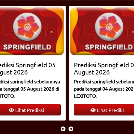
ediksi
Springfield
05
Prediksi
Springfield
0
gust 2026
August 2026
diksi springfield sebelumnya
Prediksi springfield sebelu
a tanggal 05 August 2026 di
pada tanggal 04 August 202
ITOTO.
LEXITOTO.
Lihat Prediksi
Lihat Prediksi