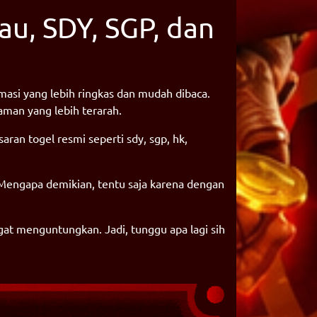
au, SDY, SGP, dan
asi yang lebih ringkas dan mudah dibaca.
man yang lebih terarah.
aran togel resmi seperti sdy, sgp, hk,
. Mengapa demikian, tentu saja karena dengan
gat menguntungkan. Jadi, tunggu apa lagi sih