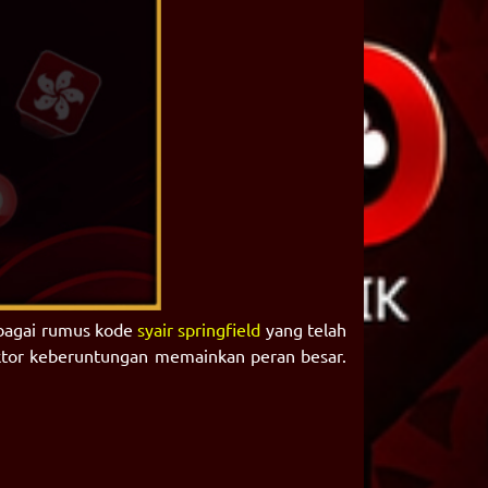
erbagai rumus kode
syair springfield
yang telah
ktor keberuntungan memainkan peran besar.