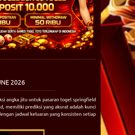
UNE 2026
 angka jitu untuk pasaran togel springfield
d, memiliki prediksi yang akurat adalah kunci
engan jadwal keluaran yang konsisten setiap