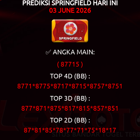
PREDIKSI SPRINGFIELD HARI INI
03 JUNE 2026
✅ ANGKA MAIN:
( 87715 )
TOP 4D (BB) :
8771*8775*8717*8715*8757*8751
TOP 3D (BB) :
877*871*875*817*815*857*851
TOP 2D (BB) :
87*81*85*78*77*71*75*18*17