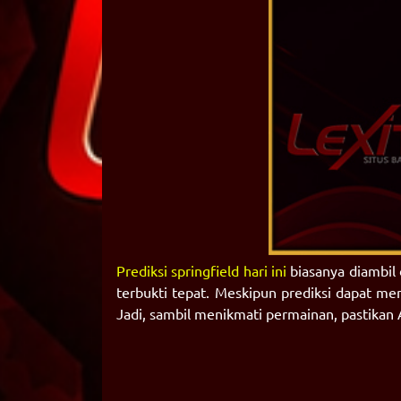
Prediksi springfield hari ini
biasanya diambil 
terbukti tepat. Meskipun prediksi dapat 
Jadi, sambil menikmati permainan, pastikan