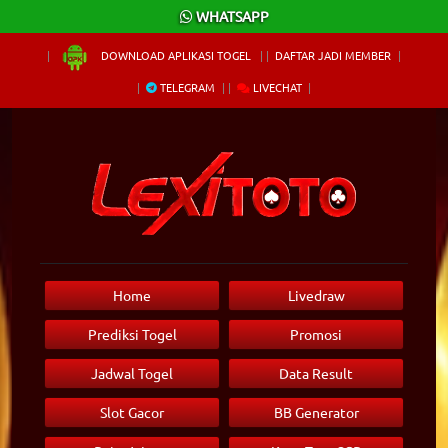
×
WHATSAPP
DOWNLOAD APLIKASI TOGEL
DAFTAR JADI MEMBER
TELEGRAM
LIVECHAT
Home
Livedraw
Prediksi Togel
Promosi
Jadwal Togel
Data Result
Slot Gacor
BB Generator