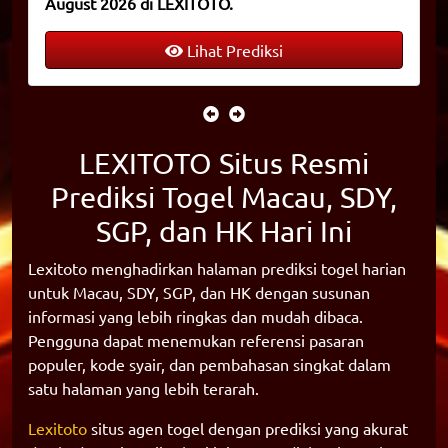
August 2026 di LEXITOTO.
Lihat Prediksi
LEXITOTO Situs Resmi
Prediksi Togel Macau, SDY,
SGP, dan HK Hari Ini
Lexitoto menghadirkan halaman prediksi togel harian
untuk Macau, SDY, SGP, dan HK dengan susunan
informasi yang lebih ringkas dan mudah dibaca.
Pengguna dapat menemukan referensi pasaran
populer, kode syair, dan pembahasan singkat dalam
satu halaman yang lebih terarah.
Lexitoto
situs agen togel dengan prediksi yang akurat