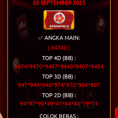
05 SEPTEMBER 2025
✅ ANGKA MAIN:
( 94740 )
TOP 4D (BB) :
9474*9470*9447*9440*9407*9404
TOP 3D (BB) :
947*944*940*974*970*904*907
TOP 2D (BB) :
94*97*90*49*47*44*40*79*74
COLOK BEBAS :