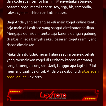
dan kode syair terjitu hari ini. Menyediakan banyak
pasaran togel resmi seperti sdy, sgp, hk, cambodia,
taiwan, japan, china dan toto macau.
Bagi Anda yang senang sekali main togel online tentu
saja main di Lexitoto yang sangat direkomendasikan.
Mengapa demikian, tentu saja karena dengan gabung
di situs ini ada banyak sekali pasaran togel resmi yang
dapat dimainkan.
Maka dari itu tidak heran kalau saat ini banyak sekali
yang memainkan togel di Lexitoto karena memang
sangat menguntungkan. Jadi, tunggu apa lagi sih ? ini
memang saatnya untuk Anda bisa gabung di
situs agen
togel online
Lexitoto.