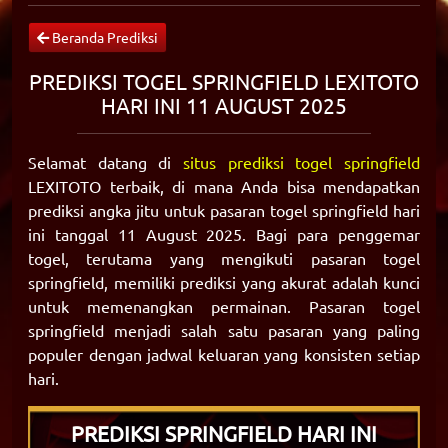
Beranda Prediksi
PREDIKSI TOGEL SPRINGFIELD LEXITOTO
HARI INI 11 AUGUST 2025
Selamat datang di
situs prediksi togel springfield
LEXITOTO terbaik, di mana Anda bisa mendapatkan
prediksi angka jitu untuk pasaran togel springfield hari
ini tanggal 11 August 2025. Bagi para penggemar
togel, terutama yang mengikuti pasaran togel
springfield, memiliki prediksi yang akurat adalah kunci
untuk memenangkan permainan. Pasaran togel
springfield menjadi salah satu pasaran yang paling
populer dengan jadwal keluaran yang konsisten setiap
hari.
PREDIKSI SPRINGFIELD HARI INI