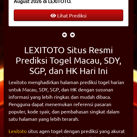
August 2026 di LEXITOTO.
Lihat Prediksi
LEXITOTO Situs Resmi
Prediksi Togel Macau, SDY,
SGP, dan HK Hari Ini
Lexitoto menghadirkan halaman prediksi togel harian
untuk Macau, SDY, SGP, dan HK dengan susunan
informasi yang lebih ringkas dan mudah dibaca.
Pengguna dapat menemukan referensi pasaran
populer, kode syair, dan pembahasan singkat dalam
satu halaman yang lebih terarah.
Lexitoto
situs agen togel dengan prediksi yang akurat