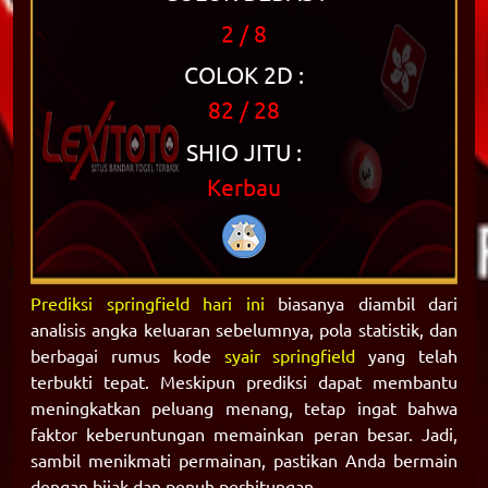
2 / 8
COLOK 2D :
82 / 28
SHIO JITU :
Kerbau
Prediksi springfield hari ini
biasanya diambil dari
analisis angka keluaran sebelumnya, pola statistik, dan
berbagai rumus kode
syair springfield
yang telah
terbukti tepat. Meskipun prediksi dapat membantu
meningkatkan peluang menang, tetap ingat bahwa
faktor keberuntungan memainkan peran besar. Jadi,
sambil menikmati permainan, pastikan Anda bermain
dengan bijak dan penuh perhitungan.