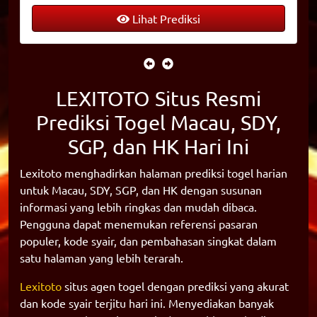
Lihat Prediksi
LEXITOTO Situs Resmi
Prediksi Togel Macau, SDY,
SGP, dan HK Hari Ini
Lexitoto menghadirkan halaman prediksi togel harian
untuk Macau, SDY, SGP, dan HK dengan susunan
informasi yang lebih ringkas dan mudah dibaca.
Pengguna dapat menemukan referensi pasaran
populer, kode syair, dan pembahasan singkat dalam
satu halaman yang lebih terarah.
Lexitoto
situs agen togel dengan prediksi yang akurat
dan kode syair terjitu hari ini. Menyediakan banyak