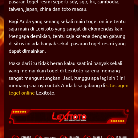
pasaran togel resmi seperti sdy, sgp, hk, cambodia,
taiwan, japan, china dan toto macau.
Bagi Anda yang senang sekali main togel online tentu
saja main di Lexitoto yang sangat direkomendasikan.
Mengapa demikian, tentu saja karena dengan gabung
di situs ini ada banyak sekali pasaran togel resmi yang
dapat dimainkan.
Maka dari itu tidak heran kalau saat ini banyak sekali
yang memainkan togel di Lexitoto karena memang
sangat menguntungkan. Jadi, tunggu apa lagi sih ? ini
memang saatnya untuk Anda bisa gabung di
situs agen
togel online
Lexitoto.