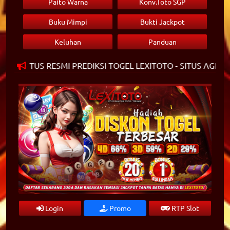
Paito Warna
Konv.Toto SGP
Buku Mimpi
Bukti Jackpot
Keluhan
Panduan
DI SITUS RESMI PREDIKSI TOGEL LEXITOTO - SITUS AGEN 
Login
Promo
RTP Slot