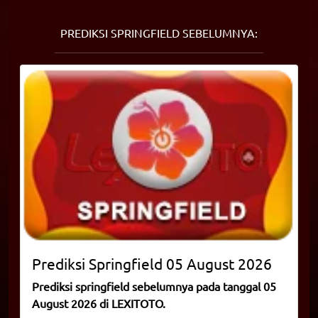
PREDIKSI SPRINGFIELD SEBELUMNYA:
Prediksi
Springfield
05 August 2026
Prediksi springfield sebelumnya pada tanggal 05
August 2026 di LEXITOTO.