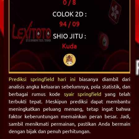
0 / 8
COLOK 2D :
94 / 09
SHIO JITU :
Kuda
Prediksi springfield hari ini
biasanya diambil dari
analisis angka keluaran sebelumnya, pola statistik, dan
berbagai rumus kode
syair springfield
yang telah
terbukti tepat. Meskipun prediksi dapat membantu
meningkatkan peluang menang, tetap ingat bahwa
faktor keberuntungan memainkan peran besar. Jadi,
sambil menikmati permainan, pastikan Anda bermain
dengan bijak dan penuh perhitungan.