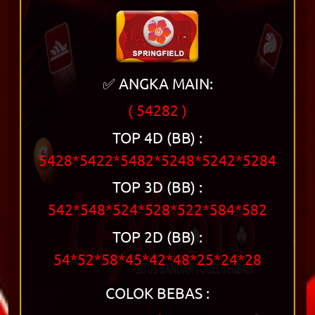
✅ ANGKA MAIN:
( 54282 )
TOP 4D (BB) :
5428*5422*5482*5248*5242*5284
TOP 3D (BB) :
542*548*524*528*522*584*582
TOP 2D (BB) :
54*52*58*45*42*48*25*24*28
COLOK BEBAS :