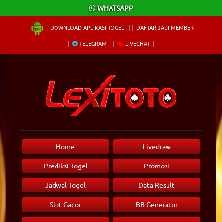
×
WHATSAPP
DOWNLOAD APLIKASI TOGEL
DAFTAR JADI MEMBER
TELEGRAM
LIVECHAT
Home
Livedraw
Prediksi Togel
Promosi
Jadwal Togel
Data Result
Slot Gacor
BB Generator