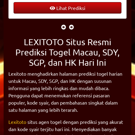
Lihat Prediksi
LEXITOTO Situs Resmi
Prediksi Togel Macau, SDY,
SGP, dan HK Hari Ini
Lexitoto menghadirkan halaman prediksi togel harian
untuk Macau, SDY, SGP, dan HK dengan susunan
informasi yang lebih ringkas dan mudah dibaca.
Pengguna dapat menemukan referensi pasaran
populer, kode syair, dan pembahasan singkat dalam
satu halaman yang lebih terarah.
Lexitoto
situs agen togel dengan prediksi yang akurat
dan kode syair terjitu hari ini. Menyediakan banyak