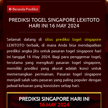
Beranda Prediksi
PREDIKSI TOGEL SINGAPORE LEXITOTO
HARI INI 16 MAY 2024
Selamat datang di
situs prediksi togel singapore
LEXITOTO terbaik, di mana Anda bisa mendapatkan
prediksi angka jitu untuk pasaran togel singapore hari
ini tanggal 16 May 2024. Bagi para penggemar togel,
terutama yang mengikuti pasaran togel singapore,
memiliki prediksi yang akurat adalah kunci untuk
memenangkan permainan. Pasaran togel singapore
menjadi salah satu pasaran yang paling populer dengan
jadwal keluaran yang konsisten setiap hari.
PREDIKSI SINGAPORE HARI INI
16 MAY 2024