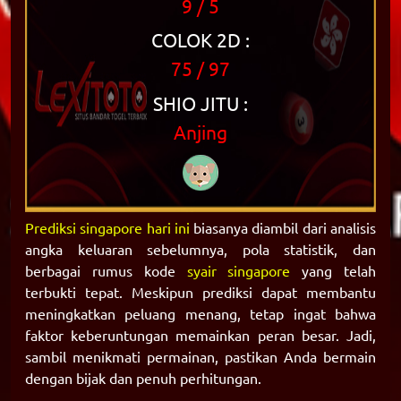
9 / 5
COLOK 2D :
75 / 97
SHIO JITU :
Anjing
Prediksi singapore hari ini
biasanya diambil dari analisis
angka keluaran sebelumnya, pola statistik, dan
berbagai rumus kode
syair singapore
yang telah
terbukti tepat. Meskipun prediksi dapat membantu
meningkatkan peluang menang, tetap ingat bahwa
faktor keberuntungan memainkan peran besar. Jadi,
sambil menikmati permainan, pastikan Anda bermain
dengan bijak dan penuh perhitungan.