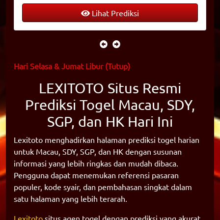
Lihat Prediksi
Hari Selasa & Jumat Libur (Tutup)
LEXITOTO Situs Resmi
Prediksi Togel Macau, SDY,
SGP, dan HK Hari Ini
Lexitoto menghadirkan halaman prediksi togel harian
untuk Macau, SDY, SGP, dan HK dengan susunan
informasi yang lebih ringkas dan mudah dibaca.
Pengguna dapat menemukan referensi pasaran
populer, kode syair, dan pembahasan singkat dalam
satu halaman yang lebih terarah.
Lexitoto
situs agen togel dengan prediksi yang akurat