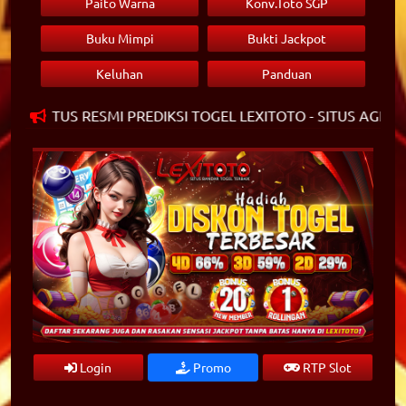
Paito Warna
Konv.Toto SGP
Buku Mimpi
Bukti Jackpot
Keluhan
Panduan
DI SITUS RESMI PREDIKSI TOGEL LEXITOTO - SITUS AGEN 
Login
Promo
RTP Slot