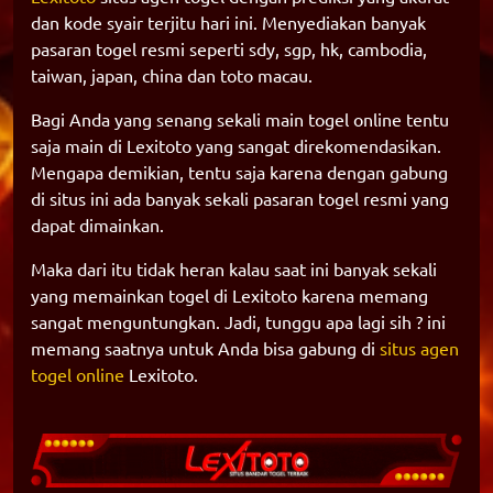
dan kode syair terjitu hari ini. Menyediakan banyak
pasaran togel resmi seperti sdy, sgp, hk, cambodia,
taiwan, japan, china dan toto macau.
Bagi Anda yang senang sekali main togel online tentu
saja main di Lexitoto yang sangat direkomendasikan.
Mengapa demikian, tentu saja karena dengan gabung
di situs ini ada banyak sekali pasaran togel resmi yang
dapat dimainkan.
Maka dari itu tidak heran kalau saat ini banyak sekali
yang memainkan togel di Lexitoto karena memang
sangat menguntungkan. Jadi, tunggu apa lagi sih ? ini
memang saatnya untuk Anda bisa gabung di
situs agen
togel online
Lexitoto.