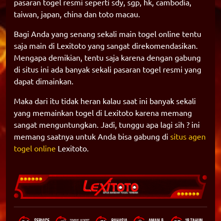
pasaran togel resmi seperti sdy, sgp, hk, cambodia,
taiwan, japan, china dan toto macau.
Bagi Anda yang senang sekali main togel online tentu
saja main di Lexitoto yang sangat direkomendasikan.
Mengapa demikian, tentu saja karena dengan gabung
di situs ini ada banyak sekali pasaran togel resmi yang
dapat dimainkan.
Maka dari itu tidak heran kalau saat ini banyak sekali
yang memainkan togel di Lexitoto karena memang
sangat menguntungkan. Jadi, tunggu apa lagi sih ? ini
memang saatnya untuk Anda bisa gabung di
situs agen
togel online
Lexitoto.