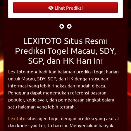
Lihat Prediksi
LEXITOTO Situs Resmi
Prediksi Togel Macau, SDY,
SGP, dan HK Hari Ini
Lexitoto menghadirkan halaman prediksi togel harian
untuk Macau, SDY, SGP, dan HK dengan susunan
informasi yang lebih ringkas dan mudah dibaca.
Pengguna dapat menemukan referensi pasaran
populer, kode syair, dan pembahasan singkat dalam
satu halaman yang lebih terarah.
Lexitoto
situs agen togel dengan prediksi yang akurat
dan kode syair terjitu hari ini. Menyediakan banyak