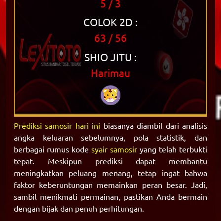
5 / 3
COLOK 2D :
63 / 56
SHIO JITU :
Harimau
Prediksi samosir hari ini
biasanya diambil dari analisis
angka keluaran sebelumnya, pola statistik, dan
berbagai rumus kode
syair samosir
yang telah terbukti
tepat. Meskipun prediksi dapat membantu
meningkatkan peluang menang, tetap ingat bahwa
faktor keberuntungan memainkan peran besar. Jadi,
sambil menikmati permainan, pastikan Anda bermain
dengan bijak dan penuh perhitungan.