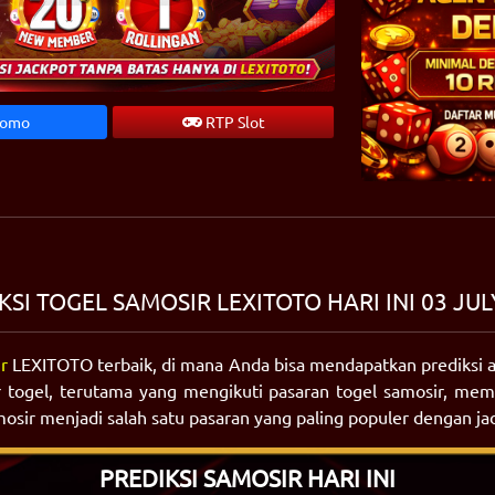
omo
RTP Slot
KSI TOGEL SAMOSIR LEXITOTO HARI INI 03 JUL
ir
LEXITOTO terbaik, di mana Anda bisa mendapatkan prediksi ang
togel, terutama yang mengikuti pasaran togel samosir, memil
ir menjadi salah satu pasaran yang paling populer dengan jadw
PREDIKSI SAMOSIR HARI INI