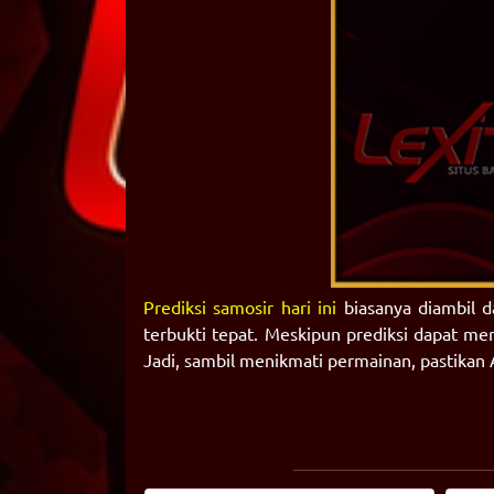
Prediksi samosir hari ini
biasanya diambil d
terbukti tepat. Meskipun prediksi dapat 
Jadi, sambil menikmati permainan, pastikan