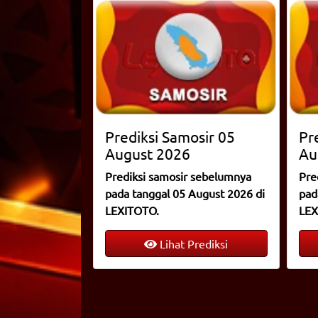
sir
06
Prediksi
Samosir
05
Pr
August 2026
Au
 sebelumnya
Prediksi samosir sebelumnya
Pre
August 2026 di
pada tanggal 05 August 2026 di
pad
LEXITOTO.
LEX
rediksi
Lihat Prediksi