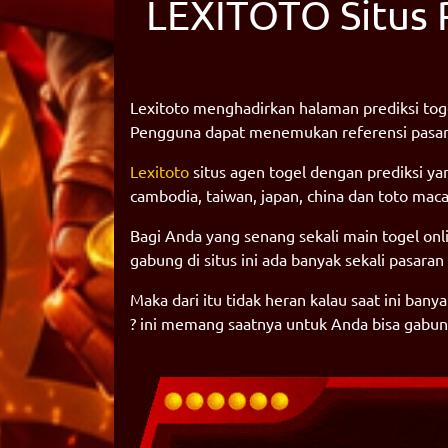
LEXITOTO Situs R
Lexitoto menghadirkan halaman prediksi tog
Pengguna dapat menemukan referensi pasaran
Lexitoto
situs agen togel dengan prediksi yan
cambodia, taiwan, japan, china dan toto maca
Bagi Anda yang senang sekali main togel onl
gabung di situs ini ada banyak sekali pasara
Maka dari itu tidak heran kalau saat ini ba
? ini memang saatnya untuk Anda bisa gabun