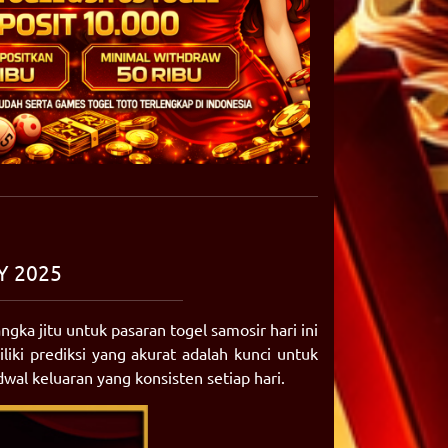
Y 2025
ka jitu untuk pasaran togel samosir hari ini
iki prediksi yang akurat adalah kunci untuk
al keluaran yang konsisten setiap hari.