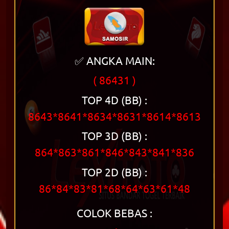
✅ ANGKA MAIN:
( 86431 )
TOP 4D (BB) :
8643*8641*8634*8631*8614*8613
TOP 3D (BB) :
864*863*861*846*843*841*836
TOP 2D (BB) :
86*84*83*81*68*64*63*61*48
COLOK BEBAS :