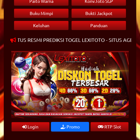
Paito Warna
Konv.Toto SGP
Buku Mimpi
Bukti Jackpot
Keluhan
Panduan
DI SITUS RESMI PREDIKSI TOGEL LEXITOTO - SITUS AGEN 
Login
Promo
RTP Slot