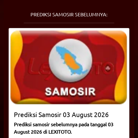
PREDIKSI SAMOSIR SEBELUMNYA:
Prediksi
Samosir
03 August 2026
Prediksi samosir sebelumnya pada tanggal 03
August 2026 di LEXITOTO.