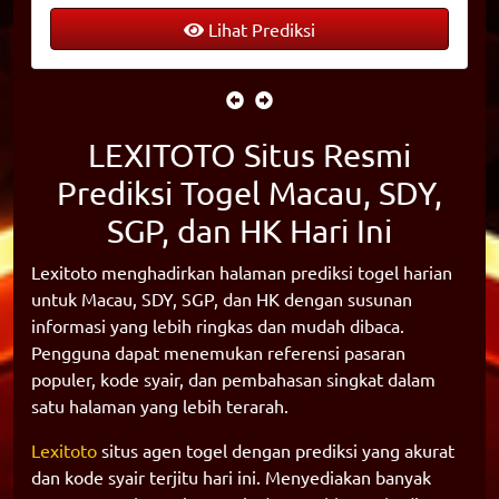
Lihat Prediksi
LEXITOTO Situs Resmi
Prediksi Togel Macau, SDY,
SGP, dan HK Hari Ini
Lexitoto menghadirkan halaman prediksi togel harian
untuk Macau, SDY, SGP, dan HK dengan susunan
informasi yang lebih ringkas dan mudah dibaca.
Pengguna dapat menemukan referensi pasaran
populer, kode syair, dan pembahasan singkat dalam
satu halaman yang lebih terarah.
Lexitoto
situs agen togel dengan prediksi yang akurat
dan kode syair terjitu hari ini. Menyediakan banyak