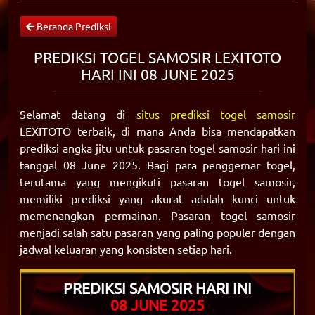
Beranda Prediksi
PREDIKSI TOGEL SAMOSIR LEXITOTO
HARI INI 08 JUNE 2025
Selamat datang di
situs prediksi togel samosir
LEXITOTO terbaik, di mana Anda bisa mendapatkan
prediksi angka jitu untuk pasaran togel samosir hari ini
tanggal 08 June 2025. Bagi para penggemar togel,
terutama yang mengikuti pasaran togel samosir,
memiliki prediksi yang akurat adalah kunci untuk
memenangkan permainan. Pasaran togel samosir
menjadi salah satu pasaran yang paling populer dengan
jadwal keluaran yang konsisten setiap hari.
PREDIKSI SAMOSIR HARI INI
08 JUNE 2025