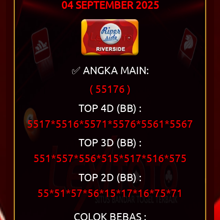
04 SEPTEMBER 2025
✅ ANGKA MAIN:
( 55176 )
TOP 4D (BB) :
5517*5516*5571*5576*5561*5567
TOP 3D (BB) :
551*557*556*515*517*516*575
TOP 2D (BB) :
55*51*57*56*15*17*16*75*71
COLOK BEBAS :