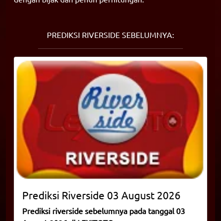
PREDIKSI RIVERSIDE SEBELUMNYA:
Prediksi
Riverside
03 August 2026
Prediksi riverside sebelumnya pada tanggal 03