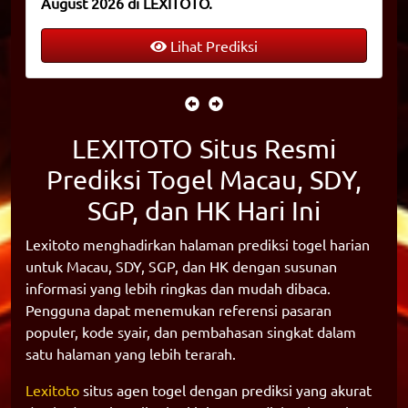
August 2026 di LEXITOTO.
Lihat Prediksi
LEXITOTO Situs Resmi
Prediksi Togel Macau, SDY,
SGP, dan HK Hari Ini
Lexitoto menghadirkan halaman prediksi togel harian
untuk Macau, SDY, SGP, dan HK dengan susunan
informasi yang lebih ringkas dan mudah dibaca.
Pengguna dapat menemukan referensi pasaran
populer, kode syair, dan pembahasan singkat dalam
satu halaman yang lebih terarah.
Lexitoto
situs agen togel dengan prediksi yang akurat