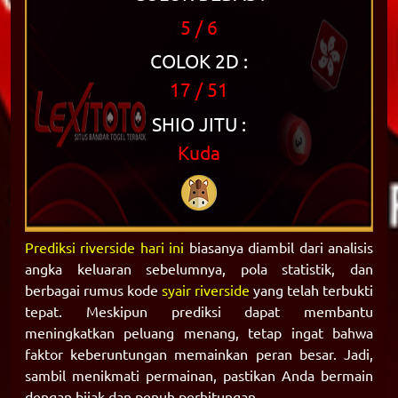
5 / 6
COLOK 2D :
17 / 51
SHIO JITU :
Kuda
Prediksi riverside hari ini
biasanya diambil dari analisis
angka keluaran sebelumnya, pola statistik, dan
berbagai rumus kode
syair riverside
yang telah terbukti
tepat. Meskipun prediksi dapat membantu
meningkatkan peluang menang, tetap ingat bahwa
faktor keberuntungan memainkan peran besar. Jadi,
sambil menikmati permainan, pastikan Anda bermain
dengan bijak dan penuh perhitungan.