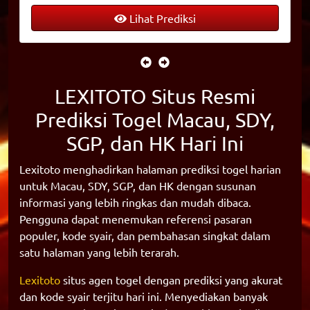
Lihat Prediksi
LEXITOTO Situs Resmi
Prediksi Togel Macau, SDY,
SGP, dan HK Hari Ini
Lexitoto menghadirkan halaman prediksi togel harian
untuk Macau, SDY, SGP, dan HK dengan susunan
informasi yang lebih ringkas dan mudah dibaca.
Pengguna dapat menemukan referensi pasaran
populer, kode syair, dan pembahasan singkat dalam
satu halaman yang lebih terarah.
Lexitoto
situs agen togel dengan prediksi yang akurat
dan kode syair terjitu hari ini. Menyediakan banyak