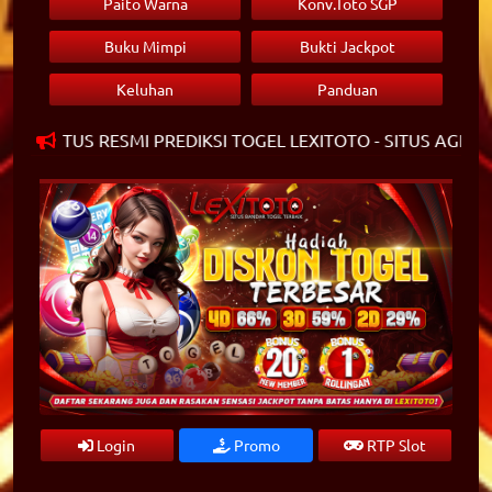
Paito Warna
Konv.Toto SGP
Buku Mimpi
Bukti Jackpot
Keluhan
Panduan
DI SITUS RESMI PREDIKSI TOGEL LEXITOTO - SITUS AGEN 
Login
Promo
RTP Slot