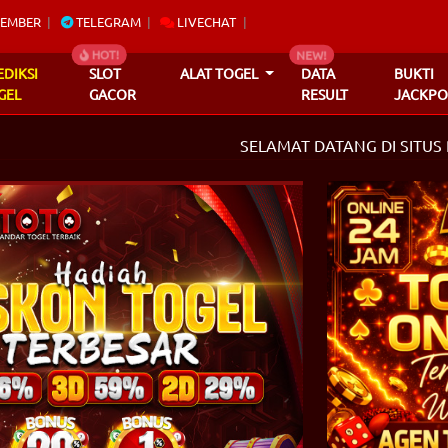
MEMBER
TELEGRAM
LIVECHAT
HOT!
NEW!
EDIKSI
SLOT
ALAT TOGEL
DATA
BUKTI
GEL
GACOR
RESULT
JACKPO
SELAMAT DATANG DI SITUS RESMI