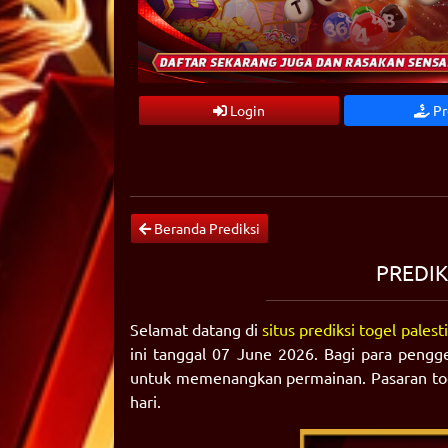
Login
Pr
Beranda Prediksi
PREDIK
Selamat datang di
situs prediksi togel palest
ini tanggal 07 June 2026. Bagi para pengge
untuk memenangkan permainan. Pasaran togel
hari.