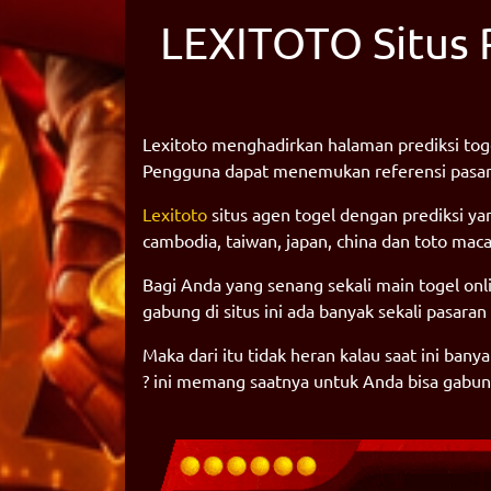
LEXITOTO Situs R
Lexitoto menghadirkan halaman prediksi tog
Pengguna dapat menemukan referensi pasaran
Lexitoto
situs agen togel dengan prediksi yan
cambodia, taiwan, japan, china dan toto maca
Bagi Anda yang senang sekali main togel onl
gabung di situs ini ada banyak sekali pasara
Maka dari itu tidak heran kalau saat ini ba
? ini memang saatnya untuk Anda bisa gabun