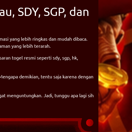
au, SDY, SGP, dan
asi yang lebih ringkas dan mudah dibaca.
man yang lebih terarah.
aran togel resmi seperti sdy, sgp, hk,
. Mengapa demikian, tentu saja karena dengan
gat menguntungkan. Jadi, tunggu apa lagi sih