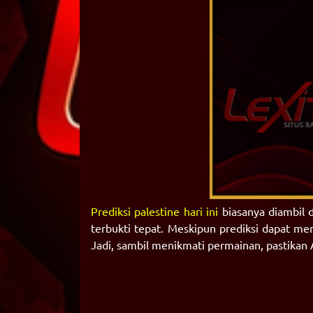
Prediksi palestine hari ini
biasanya diambil d
terbukti tepat. Meskipun prediksi dapat 
Jadi, sambil menikmati permainan, pastikan