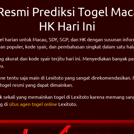
esmi Prediksi Togel Mac
HK Hari Ini
el harian untuk Macau, SDY, SGP, dan HK dengan susunan inform
 populer, kode syair, dan pembahasan singkat dalam satu hala
g akurat dan kode syair terjitu hari ini. Menyediakan banyak pas
u.
ine tentu saja main di Lexitoto yang sangat direkomendasikan
n togel resmi yang dapat dimainkan.
nyak sekali yang memainkan togel di Lexitoto karena memang san
g di
situs agen togel online
Lexitoto.