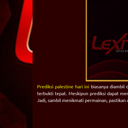
Prediksi palestine hari ini
biasanya diambil d
terbukti tepat. Meskipun prediksi dapat 
Jadi, sambil menikmati permainan, pastikan