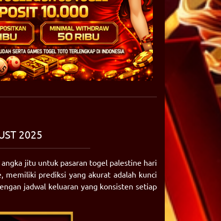
UST 2025
ngka jitu untuk pasaran togel palestine hari
 memiliki prediksi yang akurat adalah kunci
engan jadwal keluaran yang konsisten setiap