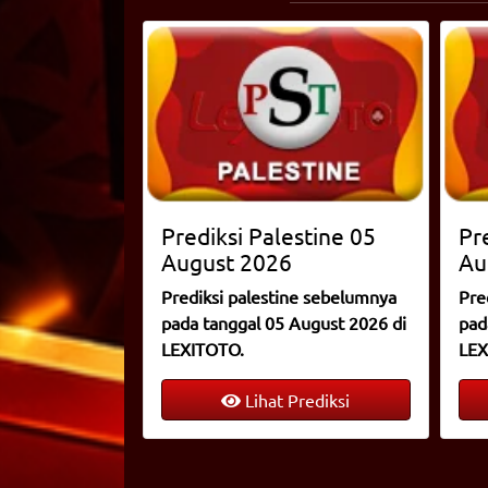
stine
06
Prediksi
Palestine
05
Pr
August 2026
Au
ne sebelumnya
Prediksi palestine sebelumnya
Pre
August 2026 di
pada tanggal 05 August 2026 di
pad
LEXITOTO.
LEX
rediksi
Lihat Prediksi