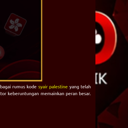
berbagai rumus kode
syair palestine
yang telah
ktor keberuntungan memainkan peran besar.