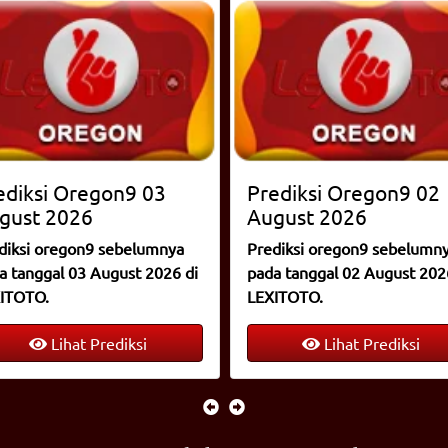
ediksi
Oregon9
03
Prediksi
Oregon9
02
gust 2026
August 2026
diksi oregon9 sebelumnya
Prediksi oregon9 sebelumn
a tanggal 03 August 2026 di
pada tanggal 02 August 202
ITOTO.
LEXITOTO.
Lihat Prediksi
Lihat Prediksi