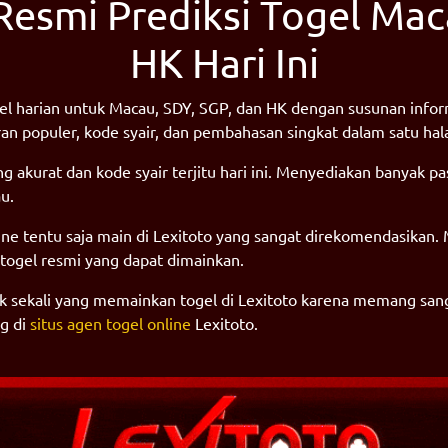
esmi Prediksi Togel Mac
HK Hari Ini
el harian untuk Macau, SDY, SGP, dan HK dengan susunan inform
 populer, kode syair, dan pembahasan singkat dalam satu hala
g akurat dan kode syair terjitu hari ini. Menyediakan banyak pas
u.
ine tentu saja main di Lexitoto yang sangat direkomendasikan
n togel resmi yang dapat dimainkan.
nyak sekali yang memainkan togel di Lexitoto karena memang san
g di
situs agen togel online
Lexitoto.