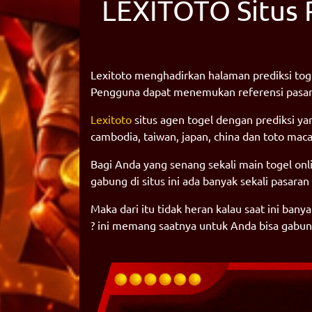
LEXITOTO Situs R
Lexitoto menghadirkan halaman prediksi tog
Pengguna dapat menemukan referensi pasaran
Lexitoto
situs agen togel dengan prediksi yan
cambodia, taiwan, japan, china dan toto maca
Bagi Anda yang senang sekali main togel onl
gabung di situs ini ada banyak sekali pasara
Maka dari itu tidak heran kalau saat ini ba
? ini memang saatnya untuk Anda bisa gabun