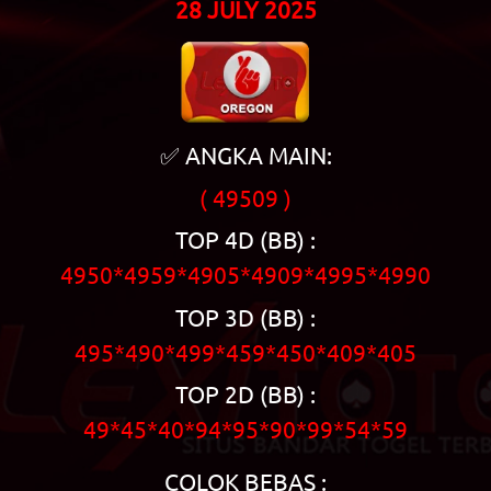
28 JULY 2025
✅ ANGKA MAIN:
( 49509 )
TOP 4D (BB) :
4950*4959*4905*4909*4995*4990
TOP 3D (BB) :
495*490*499*459*450*409*405
TOP 2D (BB) :
49*45*40*94*95*90*99*54*59
COLOK BEBAS :