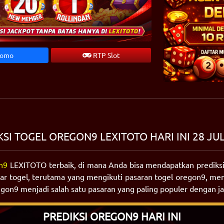
omo
RTP Slot
KSI TOGEL OREGON9 LEXITOTO HARI INI 28 JUL
on9
LEXITOTO terbaik, di mana Anda bisa mendapatkan prediksi 
ar togel, terutama yang mengikuti pasaran togel oregon9, memi
n9 menjadi salah satu pasaran yang paling populer dengan jadw
PREDIKSI OREGON9 HARI INI