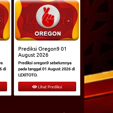
Prediksi
Oregon9
01
Prediksi
O
August 2026
July 2026
ya
Prediksi oregon9 sebelumnya
Prediksi oreg
6 di
pada tanggal 01 August 2026 di
pada tanggal 3
LEXITOTO.
LEXITOTO.
Lihat Prediksi
Liha