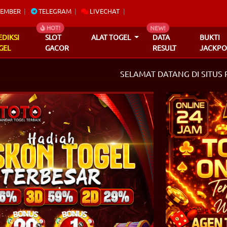
MEMBER
TELEGRAM
LIVECHAT
HOT!
NEW!
EDIKSI
SLOT
ALAT TOGEL
DATA
BUKTI
GEL
GACOR
RESULT
JACKPO
SELAMAT DATANG DI SITUS RESMI