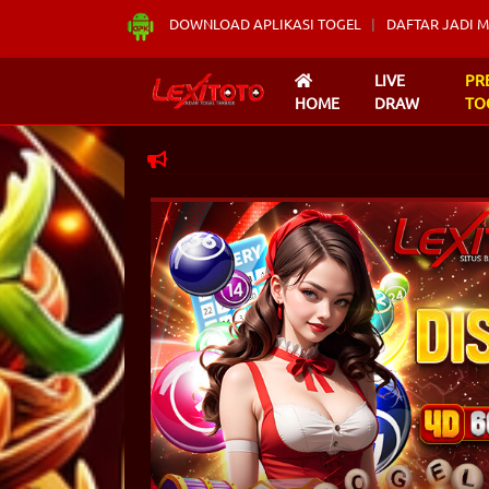
DOWNLOAD APLIKASI TOGEL
DAFTAR JADI 
LIVE
PR
HOME
DRAW
TO