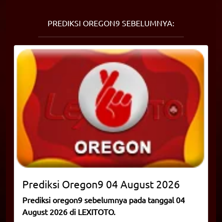
PREDIKSI OREGON9 SEBELUMNYA:
Prediksi
Oregon9
04 August 2026
Prediksi oregon9 sebelumnya pada tanggal 04
August 2026 di LEXITOTO.