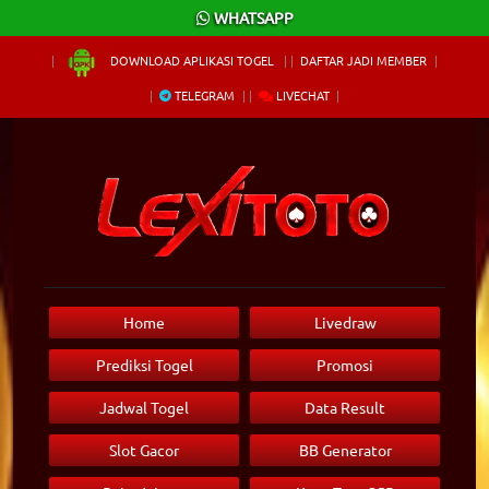
×
WHATSAPP
DOWNLOAD APLIKASI TOGEL
DAFTAR JADI MEMBER
TELEGRAM
LIVECHAT
Home
Livedraw
Prediksi Togel
Promosi
Jadwal Togel
Data Result
Slot Gacor
BB Generator