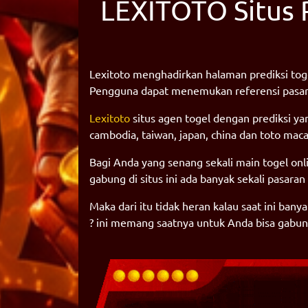
LEXITOTO Situs R
Lexitoto menghadirkan halaman prediksi tog
Pengguna dapat menemukan referensi pasaran
Lexitoto
situs agen togel dengan prediksi yan
cambodia, taiwan, japan, china dan toto maca
Bagi Anda yang senang sekali main togel onl
gabung di situs ini ada banyak sekali pasara
Maka dari itu tidak heran kalau saat ini ba
? ini memang saatnya untuk Anda bisa gabun