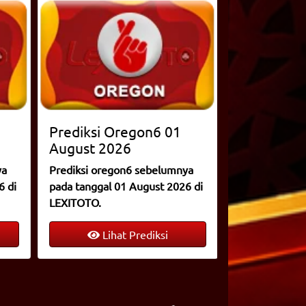
Prediksi
Oregon6
01
Prediksi
O
August 2026
July 2026
ya
Prediksi oregon6 sebelumnya
Prediksi oreg
6 di
pada tanggal 01 August 2026 di
pada tanggal 3
LEXITOTO.
LEXITOTO.
Lihat Prediksi
Liha