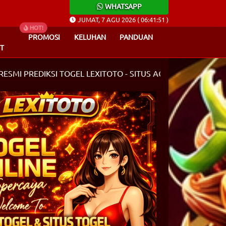
WHATSAPP
JUMAT
, 7 AGU 2026
(
06
:
41
:
52
)
HOT!
PROMOSI
KELUHAN
PANDUAN
T
 PREDIKSI TOGEL LEXITOTO - SITUS AGEN TOGEL DENGAN P