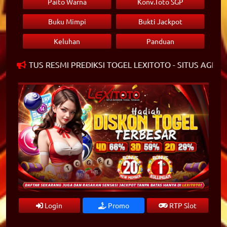
Paito Warna
Konv.Toto SGP
Buku Mimpi
Bukti Jackpot
Keluhan
Panduan
DI SITUS RESMI PREDIKSI TOGEL LEXITOTO - SITUS AGEN 
Login
Promo
RTP Slot