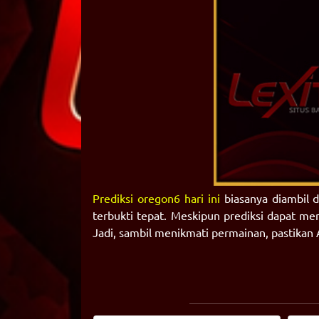
Prediksi oregon6 hari ini
biasanya diambil d
terbukti tepat. Meskipun prediksi dapat 
Jadi, sambil menikmati permainan, pastikan