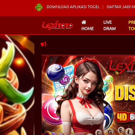
DOWNLOAD APLIKASI TOGEL
DAFTAR JADI 
LIVE
PR
HOME
DRAW
TO