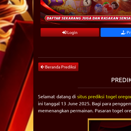
Login
Pr
Beranda Prediksi
PREDIK
Selamat datang di
situs prediksi togel oreg
ini tanggal 13 June 2025. Bagi para penggem
memenangkan permainan. Pasaran togel orego