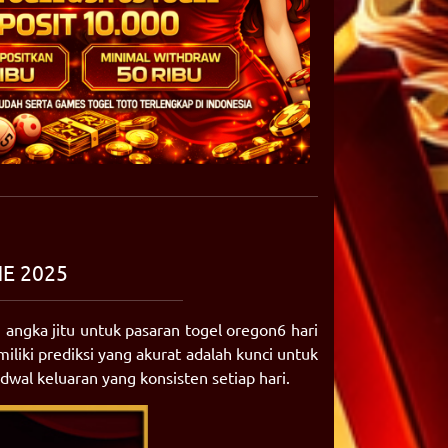
NE 2025
angka jitu untuk pasaran togel oregon6 hari
liki prediksi yang akurat adalah kunci untuk
al keluaran yang konsisten setiap hari.