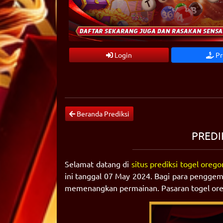
Login
Pr
Beranda Prediksi
PREDI
Selamat datang di
situs prediksi togel oreg
ini tanggal 07 May 2024. Bagi para penggema
memenangkan permainan. Pasaran togel orego