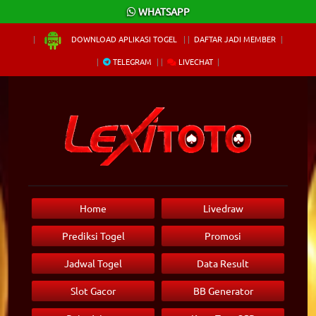
×
WHATSAPP
DOWNLOAD APLIKASI TOGEL
DAFTAR JADI MEMBER
TELEGRAM
LIVECHAT
Home
Livedraw
Prediksi Togel
Promosi
Jadwal Togel
Data Result
Slot Gacor
BB Generator