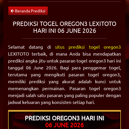
Beranda Prediksi
PREDIKSI TOGEL OREGON3 LEXITOTO
HARI INI 06 JUNE 2026
Selamat datang di
situs prediksi togel oregon3
LEXITOTO terbaik, di mana Anda bisa mendapatkan
prediksi angka jitu untuk pasaran togel oregon3 hari ini
tanggal 06 June 2026. Bagi para penggemar togel,
terutama yang mengikuti pasaran togel oregon3,
memiliki prediksi yang akurat adalah kunci untuk
memenangkan permainan. Pasaran togel oregon3
menjadi salah satu pasaran yang paling populer dengan
jadwal keluaran yang konsisten setiap hari.
PREDIKSI OREGON3 HARI INI
06 JUNE 2026