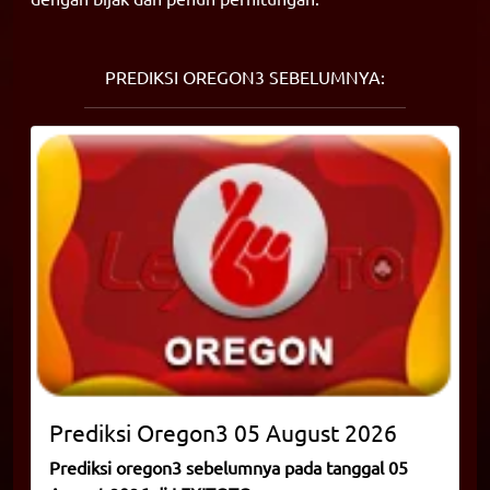
PREDIKSI OREGON3 SEBELUMNYA:
Prediksi
Oregon3
05 August 2026
Prediksi oregon3 sebelumnya pada tanggal 05