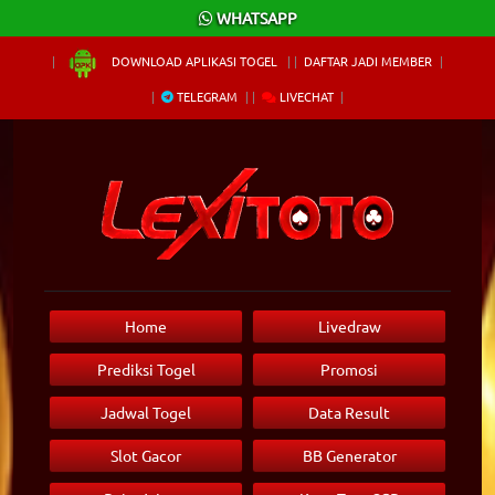
×
WHATSAPP
DOWNLOAD APLIKASI TOGEL
DAFTAR JADI MEMBER
TELEGRAM
LIVECHAT
Home
Livedraw
Prediksi Togel
Promosi
Jadwal Togel
Data Result
Slot Gacor
BB Generator