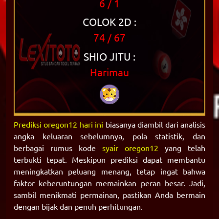
6 / 1
COLOK 2D :
74 / 67
SHIO JITU :
Harimau
Prediksi oregon12 hari ini
biasanya diambil dari analisis
angka keluaran sebelumnya, pola statistik, dan
berbagai rumus kode
syair oregon12
yang telah
terbukti tepat. Meskipun prediksi dapat membantu
meningkatkan peluang menang, tetap ingat bahwa
faktor keberuntungan memainkan peran besar. Jadi,
sambil menikmati permainan, pastikan Anda bermain
dengan bijak dan penuh perhitungan.