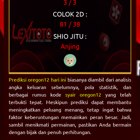
3 / 3
COLOK 2D :
81 / 38
SHIO JITU :
Anjing
Prediksi oregon12 hari ini
biasanya diambil dari analisis
angka keluaran sebelumnya, pola statistik, dan
berbagai rumus kode
syair oregon12
yang telah
terbukti tepat. Meskipun prediksi dapat membantu
meningkatkan peluang menang, tetap ingat bahwa
faktor keberuntungan memainkan peran besar. Jadi,
sambil menikmati permainan, pastikan Anda bermain
dengan bijak dan penuh perhitungan.