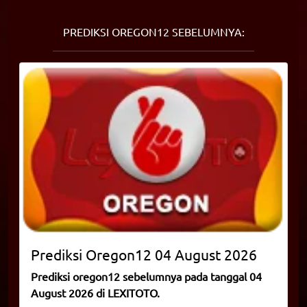
PREDIKSI OREGON12 SEBELUMNYA:
Prediksi
Oregon12
04 August 2026
Prediksi oregon12 sebelumnya pada tanggal 04
August 2026 di LEXITOTO.