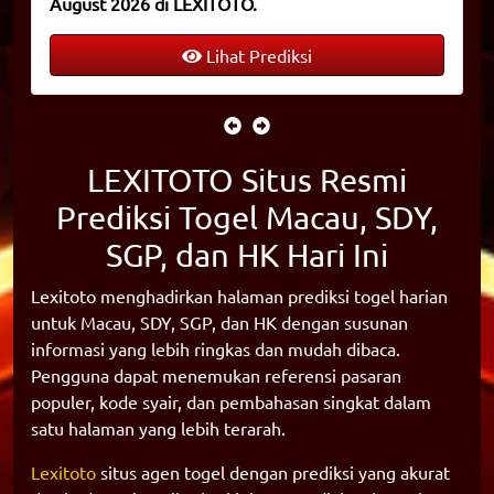
August 2026 di LEXITOTO.
Lihat Prediksi
LEXITOTO Situs Resmi
Prediksi Togel Macau, SDY,
SGP, dan HK Hari Ini
Lexitoto menghadirkan halaman prediksi togel harian
untuk Macau, SDY, SGP, dan HK dengan susunan
informasi yang lebih ringkas dan mudah dibaca.
Pengguna dapat menemukan referensi pasaran
populer, kode syair, dan pembahasan singkat dalam
satu halaman yang lebih terarah.
Lexitoto
situs agen togel dengan prediksi yang akurat