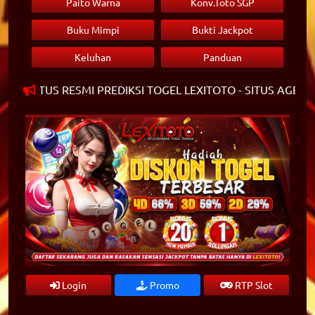
Paito Warna
Konv.Toto SGP
Buku Mimpi
Bukti Jackpot
Keluhan
Panduan
DI SITUS RESMI PREDIKSI TOGEL LEXITOTO - SITUS AGEN 
Login
Promo
RTP Slot