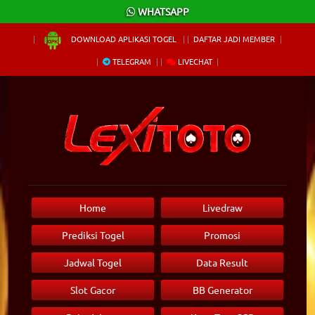
×
WHATSAPP
DOWNLOAD APLIKASI TOGEL
DAFTAR JADI MEMBER
TELEGRAM
LIVECHAT
Home
Livedraw
Prediksi Togel
Promosi
Jadwal Togel
Data Result
Slot Gacor
BB Generator