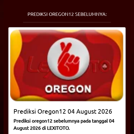
PREDIKSI OREGON12 SEBELUMNYA:
Prediksi
Oregon12
04 August 2026
Prediksi oregon12 sebelumnya pada tanggal 04
August 2026 di LEXITOTO.