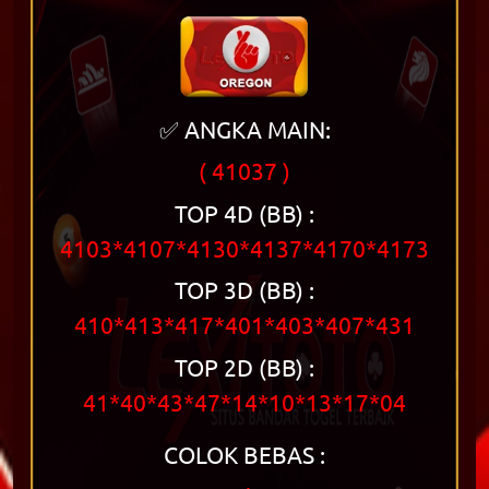
✅ ANGKA MAIN:
( 41037 )
TOP 4D (BB) :
4103*4107*4130*4137*4170*4173
TOP 3D (BB) :
410*413*417*401*403*407*431
TOP 2D (BB) :
41*40*43*47*14*10*13*17*04
COLOK BEBAS :