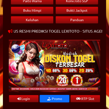
Paito Warna
Konv.Toto SGP
Buku Mimpi
Bukti Jackpot
Keluhan
Panduan
I SITUS RESMI PREDIKSI TOGEL LEXITOTO - SITUS AGEN T
Login
Promo
RTP Slot