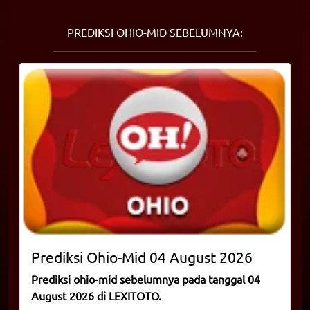
PREDIKSI OHIO-MID SEBELUMNYA:
Prediksi
Ohio-Mid
04 August 2026
Prediksi ohio-mid sebelumnya pada tanggal 04
August 2026 di LEXITOTO.