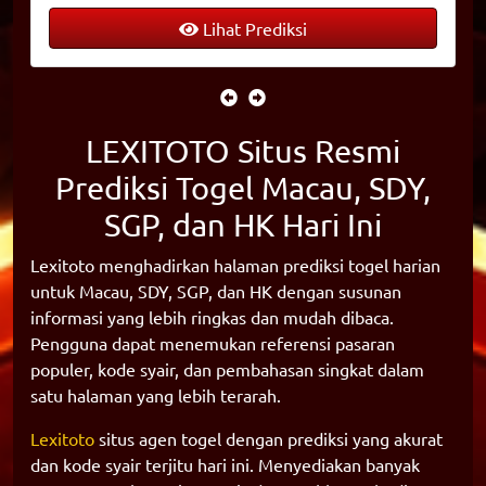
Lihat Prediksi
LEXITOTO Situs Resmi
Prediksi Togel Macau, SDY,
SGP, dan HK Hari Ini
Lexitoto menghadirkan halaman prediksi togel harian
untuk Macau, SDY, SGP, dan HK dengan susunan
informasi yang lebih ringkas dan mudah dibaca.
Pengguna dapat menemukan referensi pasaran
populer, kode syair, dan pembahasan singkat dalam
satu halaman yang lebih terarah.
Lexitoto
situs agen togel dengan prediksi yang akurat
dan kode syair terjitu hari ini. Menyediakan banyak