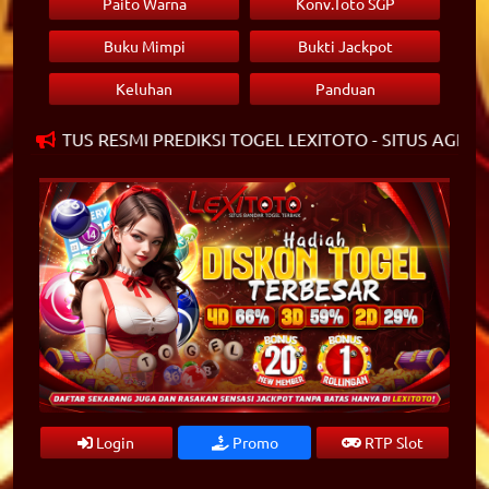
Paito Warna
Konv.Toto SGP
Buku Mimpi
Bukti Jackpot
Keluhan
Panduan
DI SITUS RESMI PREDIKSI TOGEL LEXITOTO - SITUS AGEN 
Login
Promo
RTP Slot