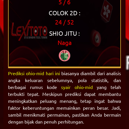
5 / 6
COLOK 2D :
24 / 52
SHIO JITU :
Naga
Prediksi ohio-mid hari ini
biasanya diambil dari analisis
angka keluaran sebelumnya, pola statistik, dan
berbagai rumus kode
syair ohio-mid
yang telah
terbukti tepat. Meskipun prediksi dapat membantu
meningkatkan peluang menang, tetap ingat bahwa
faktor keberuntungan memainkan peran besar. Jadi,
sambil menikmati permainan, pastikan Anda bermain
dengan bijak dan penuh perhitungan.