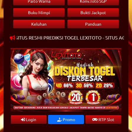
Paito Warna
Konv.Toto SGP
Buku Mimpi
Bukti Jackpot
Keluhan
Panduan
 DI SITUS RESMI PREDIKSI TOGEL LEXITOTO - SITUS AGEN
Login
Promo
RTP Slot