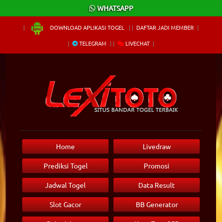
×
WHATSAPP
DOWNLOAD APLIKASI TOGEL
DAFTAR JADI MEMBER
TELEGRAM
LIVECHAT
Home
Livedraw
Prediksi Togel
Promosi
Jadwal Togel
Data Result
Slot Gacor
BB Generator