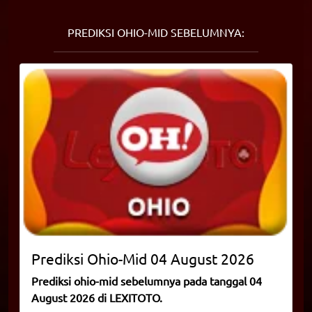
PREDIKSI OHIO-MID SEBELUMNYA:
Prediksi
Ohio-Mid
04 August 2026
Prediksi ohio-mid sebelumnya pada tanggal 04
August 2026 di LEXITOTO.