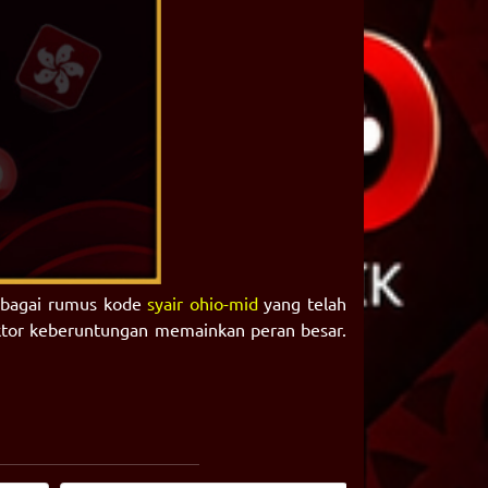
berbagai rumus kode
syair ohio-mid
yang telah
ktor keberuntungan memainkan peran besar.