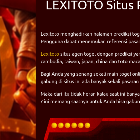
LEXITOTO Situs R
Lexitoto menghadirkan halaman prediksi tog
Pengguna dapat menemukan referensi pasaran
Lexitoto
situs agen togel dengan prediksi yan
cambodia, taiwan, japan, china dan toto maca
Bagi Anda yang senang sekali main togel onl
gabung di situs ini ada banyak sekali pasara
Maka dari itu tidak heran kalau saat ini ba
? ini memang saatnya untuk Anda bisa gabun