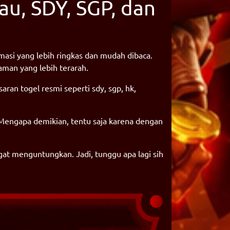
au, SDY, SGP, dan
asi yang lebih ringkas dan mudah dibaca.
man yang lebih terarah.
aran togel resmi seperti sdy, sgp, hk,
. Mengapa demikian, tentu saja karena dengan
gat menguntungkan. Jadi, tunggu apa lagi sih