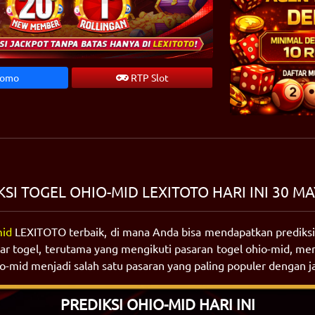
omo
RTP Slot
KSI TOGEL OHIO-MID LEXITOTO HARI INI 30 MA
mid
LEXITOTO terbaik, di mana Anda bisa mendapatkan prediksi a
r togel, terutama yang mengikuti pasaran togel ohio-mid, memi
mid menjadi salah satu pasaran yang paling populer dengan jad
PREDIKSI OHIO-MID HARI INI