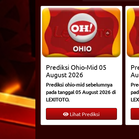
-Mid
06
Prediksi
Ohio-Mid
05
Pr
August 2026
Au
d sebelumnya
Prediksi ohio-mid sebelumnya
Pre
August 2026 di
pada tanggal 05 August 2026 di
pad
LEXITOTO.
LEX
rediksi
Lihat Prediksi