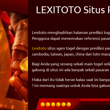
LEXITOTO Situs R
Lexitoto menghadirkan halaman prediksi tog
Pengguna dapat menemukan referensi pasaran
Lexitoto
situs agen togel dengan prediksi yan
cambodia, taiwan, japan, china dan toto maca
Bagi Anda yang senang sekali main togel onl
gabung di situs ini ada banyak sekali pasara
Maka dari itu tidak heran kalau saat ini ba
? ini memang saatnya untuk Anda bisa gabun