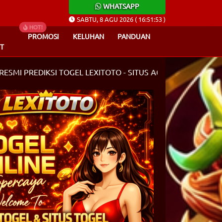
WHATSAPP
SABTU
, 8 AGU 2026
(
16
:
51
:
54
)
HOT!
PROMOSI
KELUHAN
PANDUAN
T
 PREDIKSI TOGEL LEXITOTO - SITUS AGEN TOGEL DENGAN P