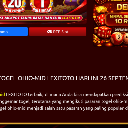
omo
RTP Slot
TOGEL OHIO-MID LEXITOTO HARI INI 26 SEPT
mid
LEXITOTO terbaik, di mana Anda bisa mendapatkan prediksi a
nggemar togel, terutama yang mengikuti pasaran togel ohio-mid
l ohio-mid menjadi salah satu pasaran yang paling populer de