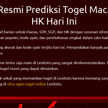
esmi Prediksi Togel Mac
HK Hari Ini
el harian untuk Macau, SDY, SGP, dan HK dengan susunan inform
 populer, kode syair, dan pembahasan singkat dalam satu hala
g akurat dan kode syair terjitu hari ini. Menyediakan banyak pas
u.
ine tentu saja main di Lexitoto yang sangat direkomendasikan
n togel resmi yang dapat dimainkan.
nyak sekali yang memainkan togel di Lexitoto karena memang san
g di
situs agen togel online
Lexitoto.