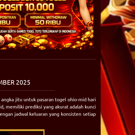
EMBER 2025
ngka jitu untuk pasaran togel ohio-mid hari
, memiliki prediksi yang akurat adalah kunci
ngan jadwal keluaran yang konsisten setiap