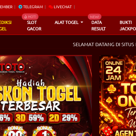
MEMBER
TELEGRAM
LIVECHAT
HOT!
NEW!
EDIKSI
SLOT
ALAT TOGEL
DATA
BUKTI
GEL
GACOR
RESULT
JACKPO
SELAMAT DATANG DI SITUS RESMI