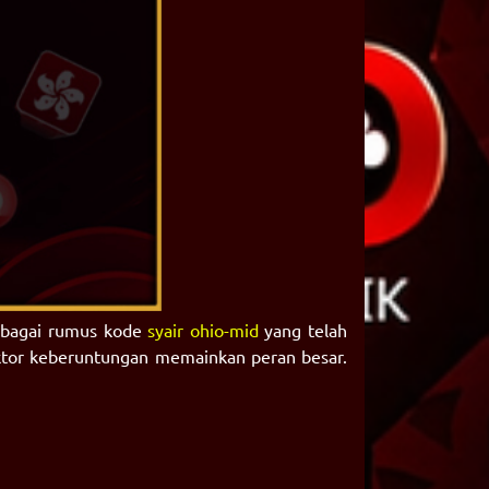
berbagai rumus kode
syair ohio-mid
yang telah
ktor keberuntungan memainkan peran besar.