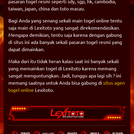
pasaran togel resmi seperti sdy, sgp, hk, cambodia,
taiwan, japan, china dan toto macau.
Bagi Anda yang senang sekali main togel online tentu
saja main di Lexitoto yang sangat direkomendasikan.
Mengapa demikian, tentu saja karena dengan gabung
di situs ini ada banyak sekali pasaran togel resmi yang
dapat dimainkan.
Maka dari itu tidak heran kalau saat ini banyak sekali
yang memainkan togel di Lexitoto karena memang
sangat menguntungkan. Jadi, tunggu apa lagi sih ? ini
memang saatnya untuk Anda bisa gabung di
situs agen
togel online
Lexitoto.