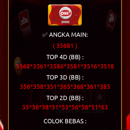
✅ ANGKA MAIN:
( 35681 )
TOP 4D (BB) :
3568*3561*3586*3581*3516*3518
TOP 3D (BB) :
356*358*351*365*368*361*385
TOP 2D (BB) :
35*36*38*31*53*56*58*51*63
COLOK BEBAS :