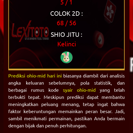
5 / 1
COLOK 2D :
68 / 56
SHIO JITU :
Kelinci
Prediksi ohio-mid hari ini
biasanya diambil dari analisis
angka keluaran sebelumnya, pola statistik, dan
berbagai rumus kode
syair ohio-mid
yang telah
terbukti tepat. Meskipun prediksi dapat membantu
meningkatkan peluang menang, tetap ingat bahwa
faktor keberuntungan memainkan peran besar. Jadi,
sambil menikmati permainan, pastikan Anda bermain
dengan bijak dan penuh perhitungan.