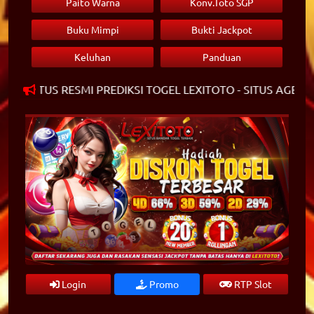
Paito Warna
Konv.Toto SGP
Buku Mimpi
Bukti Jackpot
Keluhan
Panduan
DI SITUS RESMI PREDIKSI TOGEL LEXITOTO - SITUS AGEN 
Login
Promo
RTP Slot