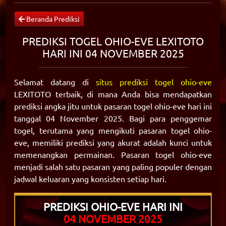
Beranda Prediksi
PREDIKSI TOGEL OHIO-EVE LEXITOTO
HARI INI 04 NOVEMBER 2025
Selamat datang di
situs prediksi togel ohio-eve
LEXITOTO terbaik, di mana Anda bisa mendapatkan
prediksi angka jitu untuk pasaran togel ohio-eve hari ini
tanggal 04 November 2025. Bagi para penggemar
togel, terutama yang mengikuti pasaran togel ohio-
eve, memiliki prediksi yang akurat adalah kunci untuk
memenangkan permainan. Pasaran togel ohio-eve
menjadi salah satu pasaran yang paling populer dengan
jadwal keluaran yang konsisten setiap hari.
PREDIKSI OHIO-EVE HARI INI
04 NOVEMBER 2025