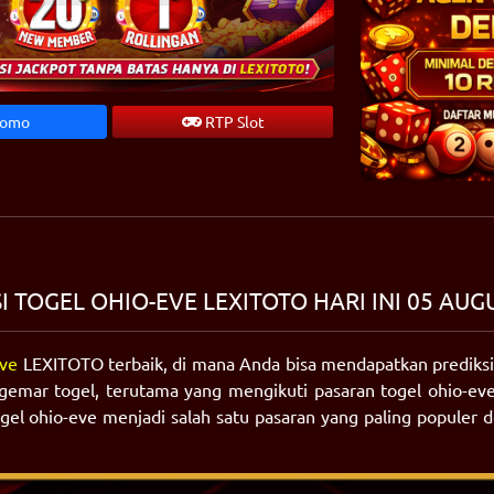
omo
RTP Slot
I TOGEL OHIO-EVE LEXITOTO HARI INI 05 AUG
eve
LEXITOTO terbaik, di mana Anda bisa mendapatkan prediksi a
gemar togel, terutama yang mengikuti pasaran togel ohio-eve,
l ohio-eve menjadi salah satu pasaran yang paling populer de