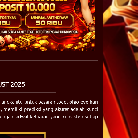
UST 2025
ngka jitu untuk pasaran togel ohio-eve hari
 memiliki prediksi yang akurat adalah kunci
ngan jadwal keluaran yang konsisten setiap