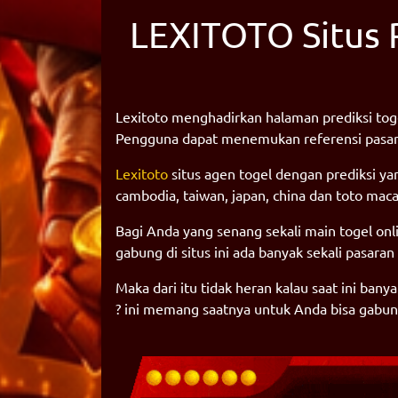
LEXITOTO Situs R
Lexitoto menghadirkan halaman prediksi tog
Pengguna dapat menemukan referensi pasaran
Lexitoto
situs agen togel dengan prediksi yan
cambodia, taiwan, japan, china dan toto maca
Bagi Anda yang senang sekali main togel onl
gabung di situs ini ada banyak sekali pasara
Maka dari itu tidak heran kalau saat ini ba
? ini memang saatnya untuk Anda bisa gabun