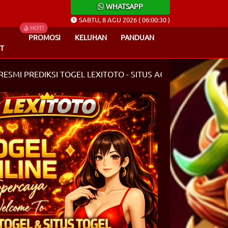
WHATSAPP
SABTU
, 8 AGU 2026
(
06
:
00
:
31
)
HOT!
PROMOSI
KELUHAN
PANDUAN
T
 PREDIKSI TOGEL LEXITOTO - SITUS AGEN TOGEL DENGAN P