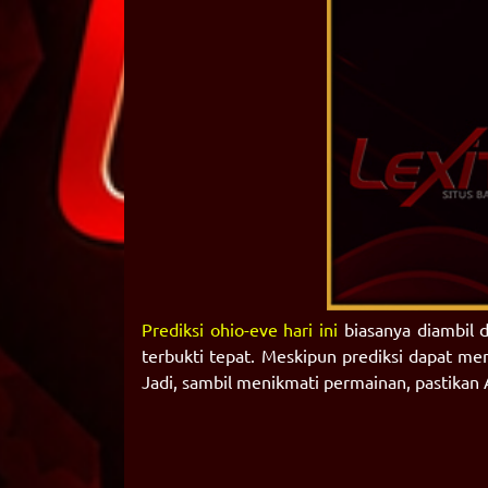
Prediksi ohio-eve hari ini
biasanya diambil d
terbukti tepat. Meskipun prediksi dapat 
Jadi, sambil menikmati permainan, pastikan