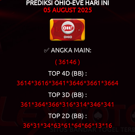
PREDIKSI OHIO-EVE HARI INI
05 AUGUST 2025
✅ ANGKA MAIN:
( 36146 )
TOP 4D (BB) :
3614*3616*3641*3646*3661*3664
TOP 3D (BB) :
361*364*366*316*314*346*341
TOP 2D (BB) :
36*31*34*63*61*64*66*13*16