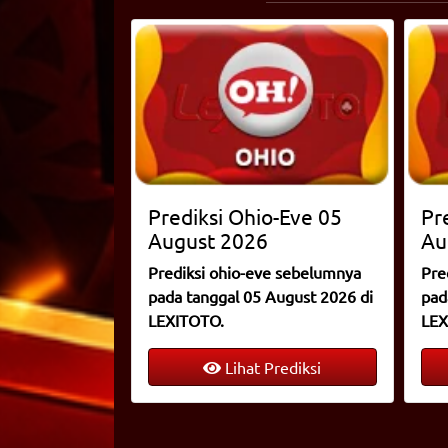
-Eve
06
Prediksi
Ohio-Eve
05
Pr
August 2026
Au
e sebelumnya
Prediksi ohio-eve sebelumnya
Pre
August 2026 di
pada tanggal 05 August 2026 di
pad
LEXITOTO.
LEX
rediksi
Lihat Prediksi