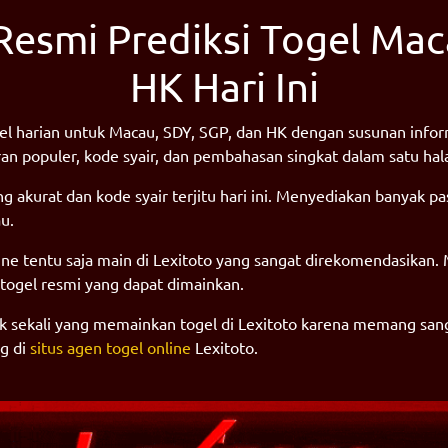
esmi Prediksi Togel Mac
HK Hari Ini
el harian untuk Macau, SDY, SGP, dan HK dengan susunan inform
 populer, kode syair, dan pembahasan singkat dalam satu hala
g akurat dan kode syair terjitu hari ini. Menyediakan banyak pas
u.
ine tentu saja main di Lexitoto yang sangat direkomendasikan
n togel resmi yang dapat dimainkan.
nyak sekali yang memainkan togel di Lexitoto karena memang san
g di
situs agen togel online
Lexitoto.