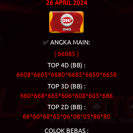
26 APRIL 2024
✅ ANGKA MAIN:
( 66085 )
TOP 4D (BB) :
6608*6605*6680*6685*6650*6658
TOP 3D (BB) :
660*668*665*606*608*605*686
TOP 2D (BB) :
66*60*68*65*06*08*05*86*80
COLOK BEBAS :