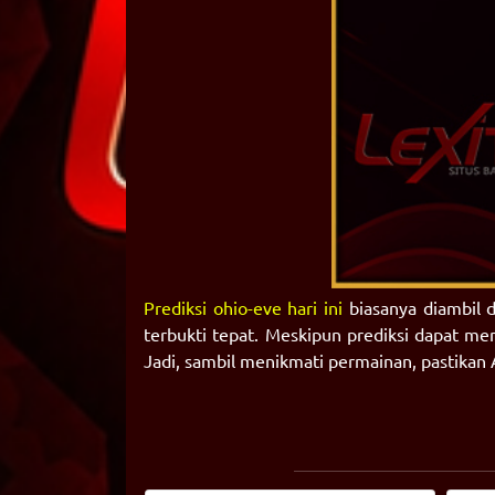
Prediksi ohio-eve hari ini
biasanya diambil d
terbukti tepat. Meskipun prediksi dapat 
Jadi, sambil menikmati permainan, pastikan