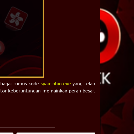
berbagai rumus kode
syair ohio-eve
yang telah
ktor keberuntungan memainkan peran besar.