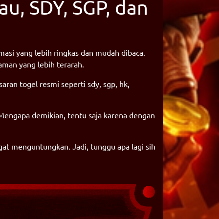
au, SDY, SGP, dan
asi yang lebih ringkas dan mudah dibaca.
man yang lebih terarah.
aran togel resmi seperti sdy, sgp, hk,
. Mengapa demikian, tentu saja karena dengan
gat menguntungkan. Jadi, tunggu apa lagi sih