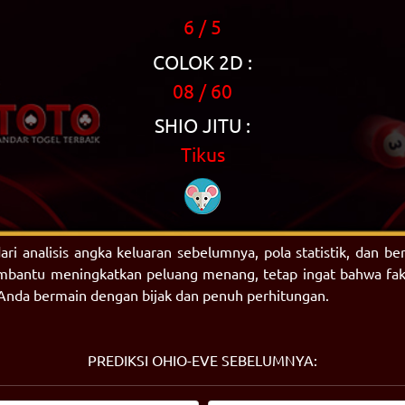
6 / 5
COLOK 2D :
08 / 60
SHIO JITU :
Tikus
ari analisis angka keluaran sebelumnya, pola statistik, dan 
membantu meningkatkan peluang menang, tetap ingat bahwa fa
 Anda bermain dengan bijak dan penuh perhitungan.
PREDIKSI OHIO-EVE SEBELUMNYA: