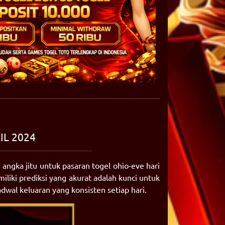
IL 2024
ngka jitu untuk pasaran togel ohio-eve hari
iliki prediksi yang akurat adalah kunci untuk
wal keluaran yang konsisten setiap hari.