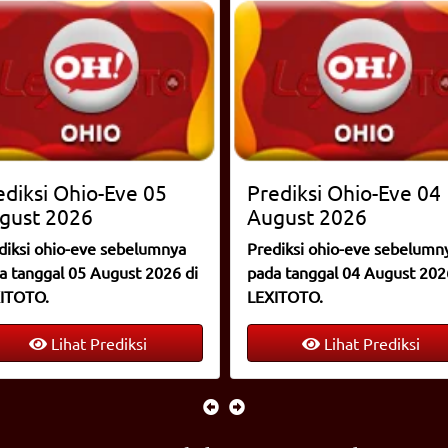
ediksi
Ohio-Eve
05
Prediksi
Ohio-Eve
04
gust 2026
August 2026
diksi ohio-eve sebelumnya
Prediksi ohio-eve sebelumn
a tanggal 05 August 2026 di
pada tanggal 04 August 202
ITOTO.
LEXITOTO.
Lihat Prediksi
Lihat Prediksi