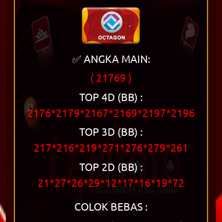
✅ ANGKA MAIN:
( 21769 )
TOP 4D (BB) :
2176*2179*2167*2169*2197*2196
TOP 3D (BB) :
217*216*219*271*276*279*261
TOP 2D (BB) :
21*27*26*29*12*17*16*19*72
COLOK BEBAS :