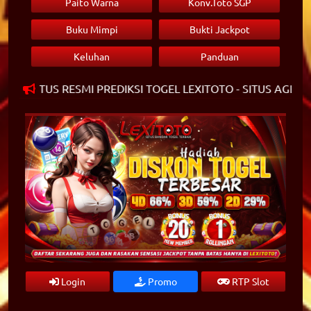
Paito Warna
Konv.Toto SGP
Buku Mimpi
Bukti Jackpot
Keluhan
Panduan
DI SITUS RESMI PREDIKSI TOGEL LEXITOTO - SITUS AGEN 
Login
Promo
RTP Slot