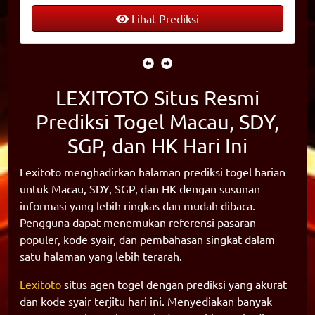
Lihat Prediksi
LEXITOTO Situs Resmi
Prediksi Togel Macau, SDY,
SGP, dan HK Hari Ini
Lexitoto menghadirkan halaman prediksi togel harian
untuk Macau, SDY, SGP, dan HK dengan susunan
informasi yang lebih ringkas dan mudah dibaca.
Pengguna dapat menemukan referensi pasaran
populer, kode syair, dan pembahasan singkat dalam
satu halaman yang lebih terarah.
Lexitoto
situs agen togel dengan prediksi yang akurat
dan kode syair terjitu hari ini. Menyediakan banyak