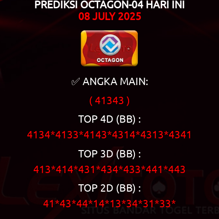
PREDIKSI OCTAGON-04 HARI INI
08 JULY 2025
✅ ANGKA MAIN:
( 41343 )
TOP 4D (BB) :
4134*4133*4143*4314*4313*4341
TOP 3D (BB) :
413*414*431*434*433*441*443
TOP 2D (BB) :
41*43*44*14*13*34*31*33*