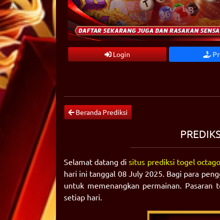
Login
Pr
Beranda Prediksi
PREDIKS
Selamat datang di
situs prediksi togel octag
hari ini tanggal 08 July 2025. Bagi para pen
untuk memenangkan permainan. Pasaran tog
setiap hari.