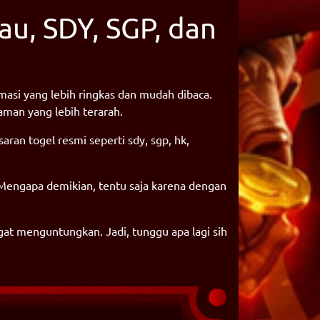
au, SDY, SGP, dan
asi yang lebih ringkas dan mudah dibaca.
man yang lebih terarah.
aran togel resmi seperti sdy, sgp, hk,
. Mengapa demikian, tentu saja karena dengan
gat menguntungkan. Jadi, tunggu apa lagi sih