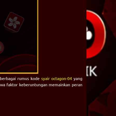
an berbagai rumus kode
syair octagon-04
yang
ahwa faktor keberuntungan memainkan peran