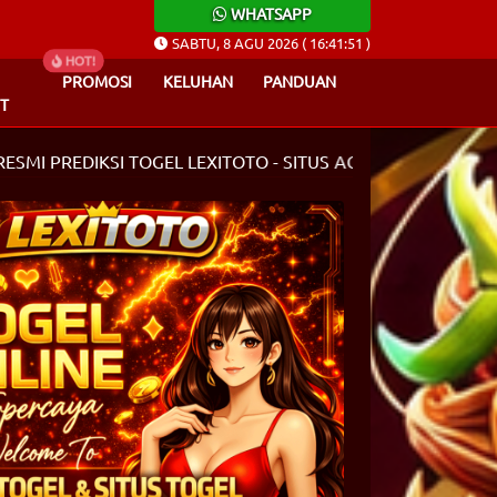
WHATSAPP
SABTU
, 8 AGU 2026
(
16
:
41
:
52
)
HOT!
PROMOSI
KELUHAN
PANDUAN
T
 PREDIKSI TOGEL LEXITOTO - SITUS AGEN TOGEL DENGAN P