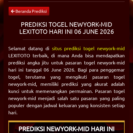
Beranda Prediksi
PREDIKSI TOGEL NEWYORK-MID
LEXITOTO HARI INI 06 JUNE 2026
Selamat datang di
situs prediksi togel newyork-mid
LEXITOTO terbaik, di mana Anda bisa mendapatkan
prediksi angka jitu untuk pasaran togel newyork-mid
hari ini tanggal 06 June 2026. Bagi para penggemar
togel, terutama yang mengikuti pasaran togel
newyork-mid, memiliki prediksi yang akurat adalah
kunci untuk memenangkan permainan. Pasaran togel
newyork-mid menjadi salah satu pasaran yang paling
populer dengan jadwal keluaran yang konsisten setiap
hari.
PREDIKSI NEWYORK-MID HARI INI