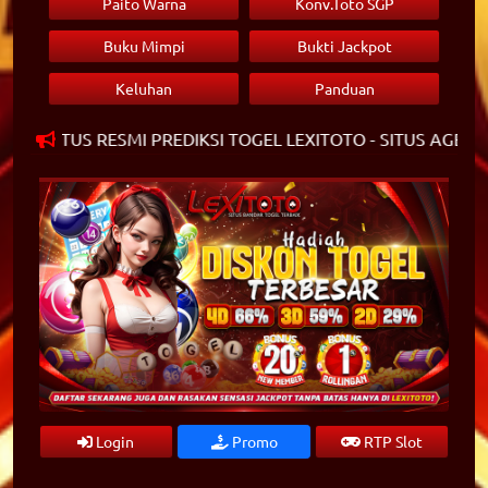
Paito Warna
Konv.Toto SGP
Buku Mimpi
Bukti Jackpot
Keluhan
Panduan
DI SITUS RESMI PREDIKSI TOGEL LEXITOTO - SITUS AGEN 
Login
Promo
RTP Slot