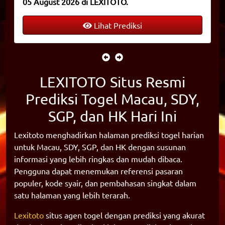
05 August 2026 di LEXITOTO.
Lihat Prediksi
LEXITOTO Situs Resmi
Prediksi Togel Macau, SDY,
SGP, dan HK Hari Ini
Lexitoto menghadirkan halaman prediksi togel harian
untuk Macau, SDY, SGP, dan HK dengan susunan
informasi yang lebih ringkas dan mudah dibaca.
Pengguna dapat menemukan referensi pasaran
populer, kode syair, dan pembahasan singkat dalam
satu halaman yang lebih terarah.
Lexitoto
situs agen togel dengan prediksi yang akurat