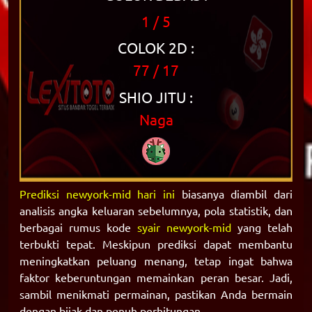
1 / 5
COLOK 2D :
77 / 17
SHIO JITU :
Naga
Prediksi newyork-mid hari ini
biasanya diambil dari
analisis angka keluaran sebelumnya, pola statistik, dan
berbagai rumus kode
syair newyork-mid
yang telah
terbukti tepat. Meskipun prediksi dapat membantu
meningkatkan peluang menang, tetap ingat bahwa
faktor keberuntungan memainkan peran besar. Jadi,
sambil menikmati permainan, pastikan Anda bermain
dengan bijak dan penuh perhitungan.