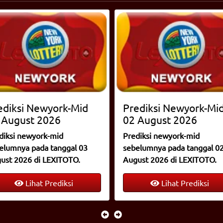
ediksi
Newyork-Mid
Prediksi
Newyork-Mi
 August 2026
02 August 2026
diksi newyork-mid
Prediksi newyork-mid
elumnya pada tanggal 03
sebelumnya pada tanggal 0
ust 2026 di LEXITOTO.
August 2026 di LEXITOTO.
Lihat Prediksi
Lihat Prediksi