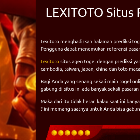
LEXITOTO Situs R
Lexitoto menghadirkan halaman prediksi tog
Pengguna dapat menemukan referensi pasaran
Lexitoto
situs agen togel dengan prediksi yan
cambodia, taiwan, japan, china dan toto maca
Bagi Anda yang senang sekali main togel onl
gabung di situs ini ada banyak sekali pasara
Maka dari itu tidak heran kalau saat ini ba
? ini memang saatnya untuk Anda bisa gabun