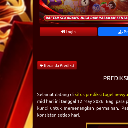
Login
Pr
Beranda Prediksi
PREDIKS
Selamat datang di
situs prediksi togel newy
mid hari ini tanggal 12 May 2026. Bagi para
kunci untuk memenangkan permainan. Pasa
konsisten setiap hari.