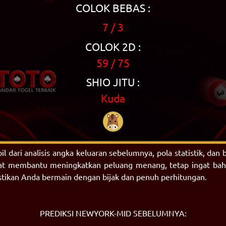
COLOK BEBAS :
7 / 3
COLOK 2D :
59 / 75
SHIO JITU :
Kuda
l dari analisis angka keluaran sebelumnya, pola statistik, da
dapat membantu meningkatkan peluang menang, tetap ingat b
astikan Anda bermain dengan bijak dan penuh perhitungan.
PREDIKSI NEWYORK-MID SEBELUMNYA: