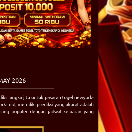
MAY 2026
ksi angka jitu untuk pasaran togel newyork-
rk-mid, memiliki prediksi yang akurat adalah
ling populer dengan jadwal keluaran yang