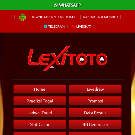
×
WHATSAPP
DOWNLOAD APLIKASI TOGEL
DAFTAR JADI MEMBER
TELEGRAM
LIVECHAT
Home
Livedraw
Prediksi Togel
Promosi
Jadwal Togel
Data Result
Slot Gacor
BB Generator