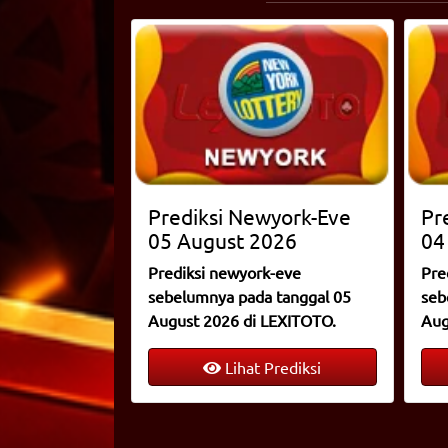
ork-Eve
Prediksi
Newyork-Eve
Pr
026
05 August 2026
04
-eve
Prediksi newyork-eve
Pre
tanggal 06
sebelumnya pada tanggal 05
seb
EXITOTO.
August 2026 di LEXITOTO.
Aug
rediksi
Lihat Prediksi