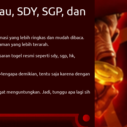
au, SDY, SGP, dan
asi yang lebih ringkas dan mudah dibaca.
man yang lebih terarah.
aran togel resmi seperti sdy, sgp, hk,
. Mengapa demikian, tentu saja karena dengan
gat menguntungkan. Jadi, tunggu apa lagi sih