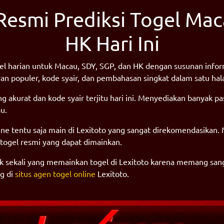
esmi Prediksi Togel Mac
HK Hari Ini
el harian untuk Macau, SDY, SGP, dan HK dengan susunan inform
 populer, kode syair, dan pembahasan singkat dalam satu hala
g akurat dan kode syair terjitu hari ini. Menyediakan banyak pas
u.
ine tentu saja main di Lexitoto yang sangat direkomendasikan
n togel resmi yang dapat dimainkan.
nyak sekali yang memainkan togel di Lexitoto karena memang san
g di
situs agen togel online
Lexitoto.