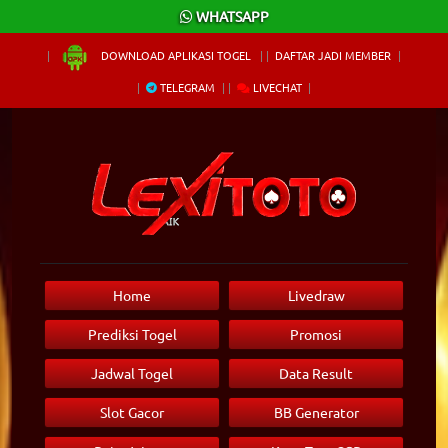
×
WHATSAPP
DOWNLOAD APLIKASI TOGEL
DAFTAR JADI MEMBER
TELEGRAM
LIVECHAT
Home
Livedraw
Prediksi Togel
Promosi
Jadwal Togel
Data Result
Slot Gacor
BB Generator