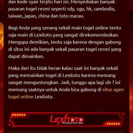
dan kode syair terjitu hari ini. Menyediakan banyak
pasaran togel resmi seperti sdy, sgp, hk, cambodia,
taiwan, japan, china dan toto macau.
Bagi Anda yang senang sekali main togel online tentu
saja main di Lexitoto yang sangat direkomendasikan.
Mengapa demikian, tentu saja karena dengan gabung
di situs ini ada banyak sekali pasaran togel resmi yang
dapat dimainkan.
Maka dari itu tidak heran kalau saat ini banyak sekali
yang memainkan togel di Lexitoto karena memang
sangat menguntungkan. Jadi, tunggu apa lagi sih ? ini
memang saatnya untuk Anda bisa gabung di
situs agen
togel online
Lexitoto.