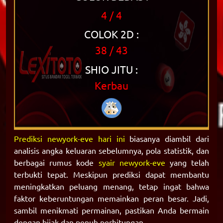
4 / 4
COLOK 2D :
38 / 43
SHIO JITU :
Kerbau
Prediksi newyork-eve hari ini
biasanya diambil dari
analisis angka keluaran sebelumnya, pola statistik, dan
berbagai rumus kode
syair newyork-eve
yang telah
terbukti tepat. Meskipun prediksi dapat membantu
meningkatkan peluang menang, tetap ingat bahwa
faktor keberuntungan memainkan peran besar. Jadi,
sambil menikmati permainan, pastikan Anda bermain
dengan bijak dan penuh perhitungan.