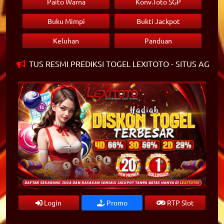
Paito Warna
Konv.Toto SGP
Buku Mimpi
Bukti Jackpot
Keluhan
Panduan
 DI SITUS RESMI PREDIKSI TOGEL LEXITOTO - SITUS AGEN
Login
Promo
RTP Slot