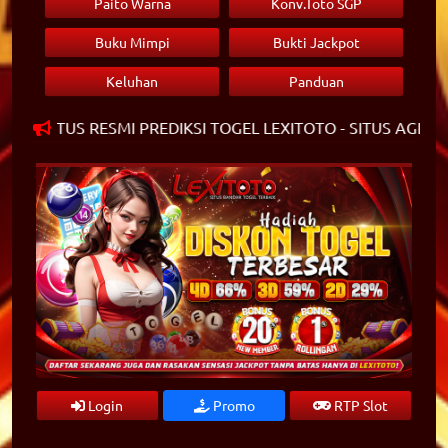
Paito Warna
Konv.Toto SGP
Buku Mimpi
Bukti Jackpot
Keluhan
Panduan
DI SITUS RESMI PREDIKSI TOGEL LEXITOTO - SITUS AGEN 
Login
Promo
RTP Slot