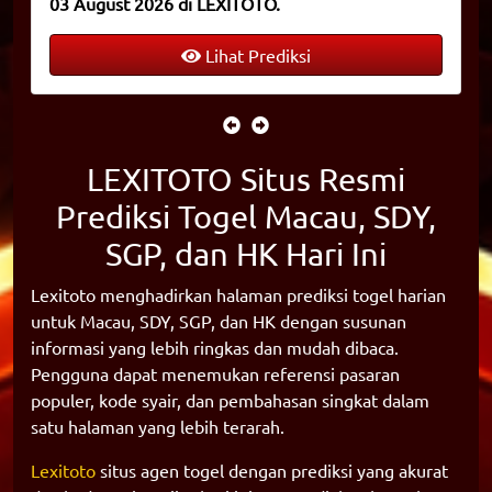
03 August 2026 di LEXITOTO.
Lihat Prediksi
LEXITOTO Situs Resmi
Prediksi Togel Macau, SDY,
SGP, dan HK Hari Ini
Lexitoto menghadirkan halaman prediksi togel harian
untuk Macau, SDY, SGP, dan HK dengan susunan
informasi yang lebih ringkas dan mudah dibaca.
Pengguna dapat menemukan referensi pasaran
populer, kode syair, dan pembahasan singkat dalam
satu halaman yang lebih terarah.
Lexitoto
situs agen togel dengan prediksi yang akurat