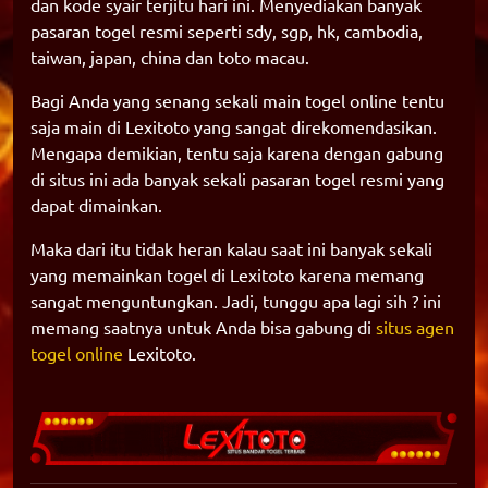
dan kode syair terjitu hari ini. Menyediakan banyak
pasaran togel resmi seperti sdy, sgp, hk, cambodia,
taiwan, japan, china dan toto macau.
Bagi Anda yang senang sekali main togel online tentu
saja main di Lexitoto yang sangat direkomendasikan.
Mengapa demikian, tentu saja karena dengan gabung
di situs ini ada banyak sekali pasaran togel resmi yang
dapat dimainkan.
Maka dari itu tidak heran kalau saat ini banyak sekali
yang memainkan togel di Lexitoto karena memang
sangat menguntungkan. Jadi, tunggu apa lagi sih ? ini
memang saatnya untuk Anda bisa gabung di
situs agen
togel online
Lexitoto.