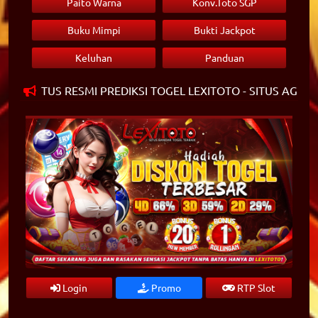
Paito Warna
Konv.Toto SGP
Buku Mimpi
Bukti Jackpot
Keluhan
Panduan
DI SITUS RESMI PREDIKSI TOGEL LEXITOTO - SITUS AGEN 
Login
Promo
RTP Slot