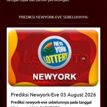
PREDIKSI NEWYORK-EVE SEBELUMNYA:
Prediksi
Newyork-Eve
03 August 2026
Prediksi newyork-eve sebelumnya pada tanggal