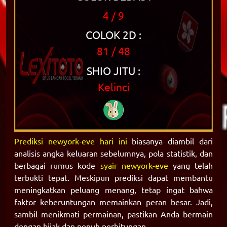
4 / 9
COLOK 2D :
81 / 48
SHIO JITU :
Kelinci
Prediksi newyork-eve hari ini
biasanya diambil dari
analisis angka keluaran sebelumnya, pola statistik, dan
berbagai rumus kode
syair newyork-eve
yang telah
terbukti tepat. Meskipun prediksi dapat membantu
meningkatkan peluang menang, tetap ingat bahwa
faktor keberuntungan memainkan peran besar. Jadi,
sambil menikmati permainan, pastikan Anda bermain
dengan bijak dan penuh perhitungan.