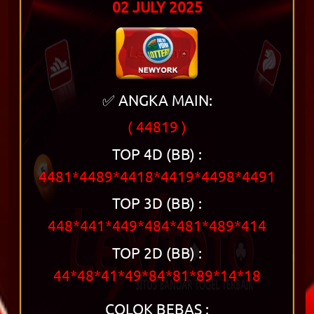
02 JULY 2025
✅ ANGKA MAIN:
( 44819 )
TOP 4D (BB) :
4481*4489*4418*4419*4498*4491
TOP 3D (BB) :
448*441*449*484*481*489*414
TOP 2D (BB) :
44*48*41*49*84*81*89*14*18
COLOK BEBAS :