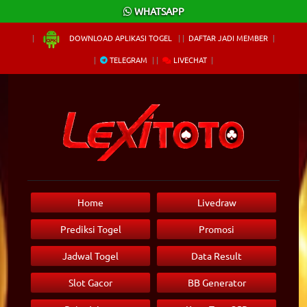
×
WHATSAPP
DOWNLOAD APLIKASI TOGEL
DAFTAR JADI MEMBER
TELEGRAM
LIVECHAT
Home
Livedraw
Prediksi Togel
Promosi
Jadwal Togel
Data Result
Slot Gacor
BB Generator